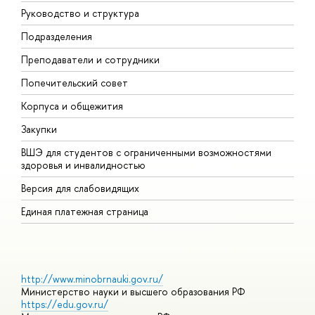
Руководство и структура
М
Подразделения
Д
Преподаватели и сотрудники
О
Попечительский совет
П
Корпуса и общежития
П
Закупки
Д
ВШЭ для студентов с ограниченными возможностями
Д
здоровья и инвалидностью
А
Версия для слабовидящих
О
Единая платежная страница
http://www.minobrnauki.gov.ru/
Министерство науки и высшего образования РФ
https://edu.gov.ru/