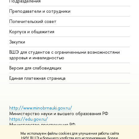
Подразделения
Д
Преподаватели и сотрудники
О
Попечительский совет
П
Корпуса и общежития
П
Закупки
Д
ВШЭ для студентов с ограниченными возможностями
Д
здоровья и инвалидностью
А
Версия для слабовидящих
О
Единая платежная страница
http://www.minobrnauki.gov.ru/
Министерство науки и высшего образования РФ
https://edu.gov.ru/
Министерство просвещения РФ
https://elearning.hse.ru/mooc
Мы используем файлы cookies для улучшения работы сайта
Массовые открытые онлайн-курсы
НИУ ВШЭ и большего удобства его использования. Более