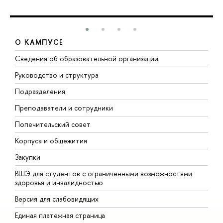
О КАМПУСЕ
Сведения об образовательной организации
М
Руководство и структура
М
Подразделения
Д
Преподаватели и сотрудники
О
Попечительский совет
П
Корпуса и общежития
П
Закупки
Д
ВШЭ для студентов с ограниченными возможностями
Д
здоровья и инвалидностью
А
Версия для слабовидящих
О
Единая платежная страница