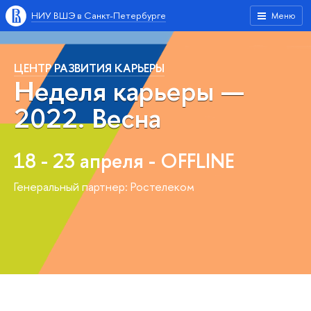
НИУ ВШЭ в Санкт-Петербурге
Меню
ЦЕНТР РАЗВИТИЯ КАРЬЕРЫ
Неделя карьеры —
2022. Весна
18 - 23 апреля - OFFLINE
Генеральный партнер: Ростелеком