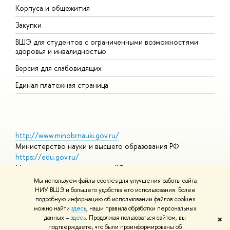
Корпуса и общежития
П
Закупки
Д
ВШЭ для студентов с ограниченными возможностями
Д
здоровья и инвалидностью
А
Версия для слабовидящих
О
Единая платежная страница
http://www.minobrnauki.gov.ru/
Министерство науки и высшего образования РФ
https://edu.gov.ru/
Министерство просвещения РФ
https://elearning.hse.ru/mooc
Мы используем файлы cookies для улучшения работы сайта
Массовые открытые онлайн-курсы
НИУ ВШЭ и большего удобства его использования. Более
подробную информацию об использовании файлов cookies
можно найти
здесь
, наши правила обработки персональных
данных –
здесь
. Продолжая пользоваться сайтом, вы
✖
© НИУ ВШЭ 1993–2026
Адреса и контакты
Условия
подтверждаете, что были проинформированы об