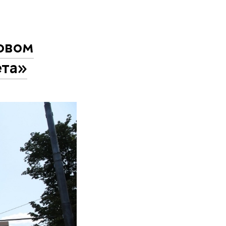
овом
ета»