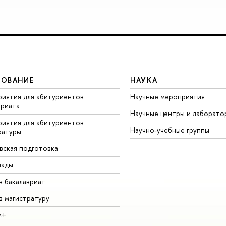
ЗОВАНИЕ
НАУКА
иятия для абитуриентов
Научные мероприятия
вриата
Научные центры и лаборато
иятия для абитуриентов
Научно-учебные группы
ратуры
вская подготовка
иады
в бакалавриат
в магистратуру
м+