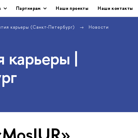
м
Партнерам
Наши проекты
Наши контакты
ития карьеры (Санкт-Петербург)
Новости
 карьеры |
рг
«MosIUR»