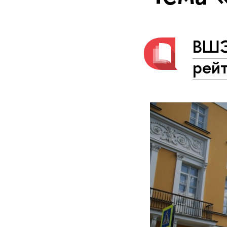
ВШЭ
рейт