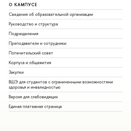
О КАМПУСЕ
Сведения об образовательной организации
М
Руководство и структура
М
Подразделения
Д
Преподаватели и сотрудники
О
Попечительский совет
П
Корпуса и общежития
П
Закупки
Д
ВШЭ для студентов с ограниченными возможностями
Д
здоровья и инвалидностью
А
Версия для слабовидящих
О
Единая платежная страница