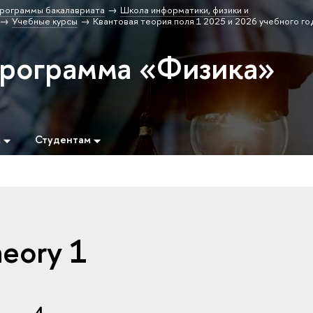
рограммы бакалавриата
Школа информатики, физики и
Учебные курсы
Квантовая теория поля 1 2025 и 2026 учебного го
программа «Физика»
м
Студентам
heory 1