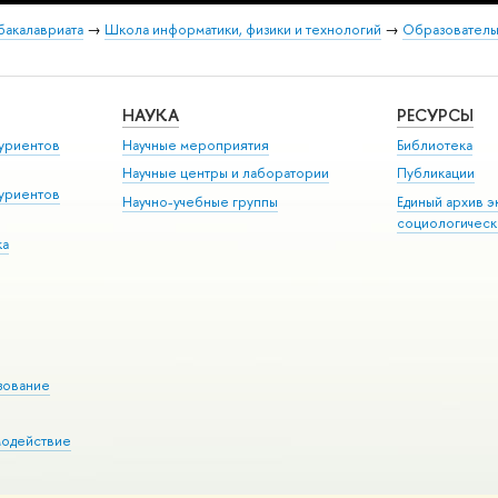
бакалавриата
→
Школа информатики, физики и технологий
→
Образователь
НАУКА
РЕСУРСЫ
уриентов
Научные мероприятия
Библиотека
Научные центры и лаборатории
Публикации
уриентов
Научно-учебные группы
Единый архив э
социологическ
ка
зование
модействие