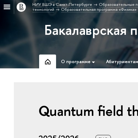
НИУ ВШЭ в Санкт-Петербурге
Образовательные п
технологий
Образовательная программа «Физика»
Бакалаврская 
О программе
Абитуриента
Quantum field t