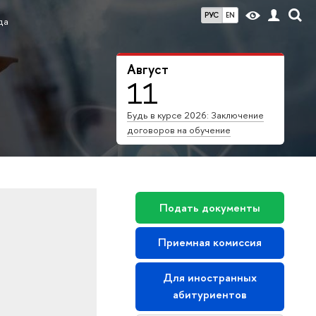
РУС
EN
да
Август
11
Будь в курсе 2026: Заключение
договоров на обучение
Подать документы
Приемная комиссия
Для иностранных
абитуриентов