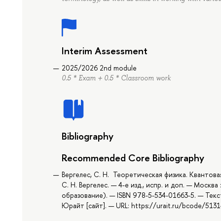
Interim Assessment
2025/2026 2nd module
0.5 * Exam + 0.5 * Classroom work
Bibliography
Recommended Core Bibliography
Вергелес, С. Н. Теоретическая физика. Квантова
С. Н. Вергелес. — 4-е изд., испр. и доп. — Москв
образование). — ISBN 978-5-534-01663-5. — Тек
Юрайт [сайт]. — URL: https://urait.ru/bcode/513