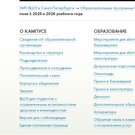
НИУ ВШЭ в Санкт-Петербурге
→
Образовательные программы 
поля 1 2025 и 2026 учебного года
О КАМПУСЕ
ОБРАЗОВАНИЕ
Сведения об образовательной
Мероприятия для абит
организации
бакалавриата
Руководство и структура
Мероприятия для абит
магистратуры
Подразделения
Довузовская подготов
Преподаватели и сотрудники
Олимпиады
Попечительский совет
Прием в бакалавриат
Корпуса и общежития
Прием в магистратуру
Закупки
Диплом+
ВШЭ для студентов с
ограниченными возможностями
Дополнительное обра
здоровья и инвалидностью
Аспирантура
Версия для слабовидящих
Обратная связь и взаи
Единая платежная страница
с получателями услуг