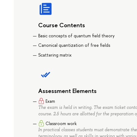
Course Contents
Basic concepts of quantum field theory
Canonical quantization of free fields
Scattering matrix
Assessment Elements
Exam
The exam is held in writing. The exam ticket conta
course. 2.5 hours are allotted for the preparation 
Classroom work
In practical classes students must demonstrate the
terminology, as well as skills in working with vario