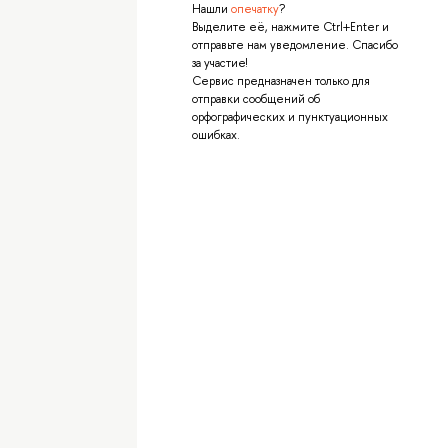
Нашли
опечатку
?
Выделите её, нажмите Ctrl+Enter и
отправьте нам уведомление. Спасибо
за участие!
Сервис предназначен только для
отправки сообщений об
орфографических и пунктуационных
ошибках.