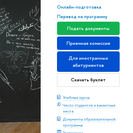
Онлайн-подготовка
Перевод на программу
Подать документы
Приемная комиссия
Для иностранных
абитуриентов
Скачать буклет
Учебные курсы
Число студентов и вакантные
места
Документы образовательной
программы
Расписание