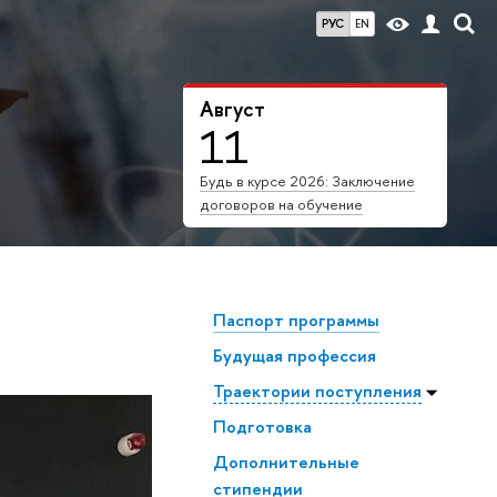
РУС
EN
Август
11
Будь в курсе 2026: Заключение
договоров на обучение
Паспорт программы
Будущая профессия
Траектории поступления
Подготовка
Дополнительные
стипендии