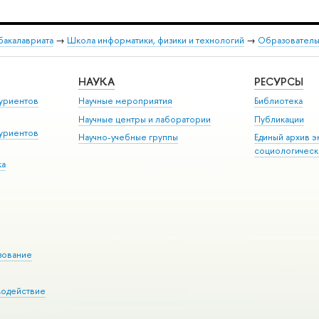
бакалавриата
→
Школа информатики, физики и технологий
→
Образователь
НАУКА
РЕСУРСЫ
уриентов
Научные мероприятия
Библиотека
Научные центры и лаборатории
Публикации
уриентов
Научно-учебные группы
Единый архив э
социологическ
ка
зование
модействие