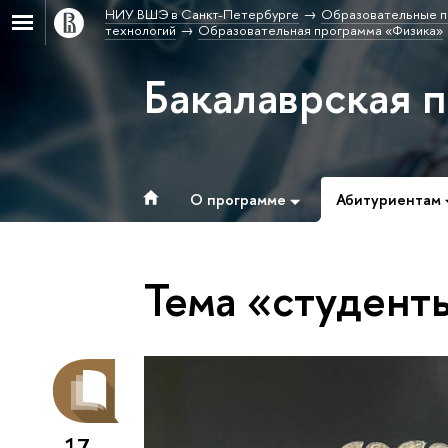
НИУ ВШЭ в Санкт-Петербурге
Образовательные п
технологий
Образовательная программа «Физика»
Бакалаврская 
О программе
Абитуриентам
Тема «студент
17