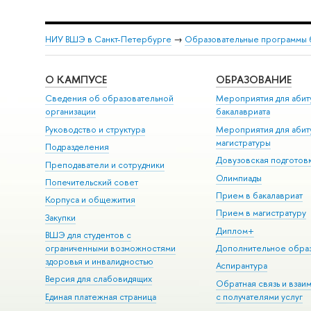
НИУ ВШЭ в Санкт-Петербурге
→
Образовательные программы 
О КАМПУСЕ
ОБРАЗОВАНИЕ
Сведения об образовательной
Мероприятия для абит
организации
бакалавриата
Руководство и структура
Мероприятия для абит
магистратуры
Подразделения
Довузовская подготов
Преподаватели и сотрудники
Олимпиады
Попечительский совет
Прием в бакалавриат
Корпуса и общежития
Прием в магистратуру
Закупки
Диплом+
ВШЭ для студентов с
ограниченными возможностями
Дополнительное обра
здоровья и инвалидностью
Аспирантура
Версия для слабовидящих
Обратная связь и взаи
Единая платежная страница
с получателями услуг