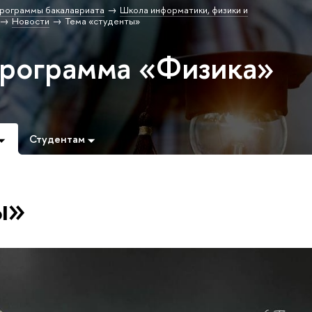
рограммы бакалавриата
Школа информатики, физики и
Новости
Тема «студенты»
программа «Физика»
Студентам
ы»