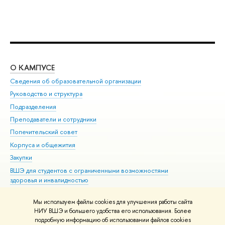
О КАМПУСЕ
ОБ
Сведения об образовательной организации
Мер
Руководство и структура
Мер
Подразделения
Дов
Преподаватели и сотрудники
Ол
Попечительский совет
При
Корпуса и общежития
При
Закупки
Ди
ВШЭ для студентов с ограниченными возможностями
До
здоровья и инвалидностью
Ас
Версия для слабовидящих
Обр
Мы используем файлы cookies для улучшения работы сайта
Единая платежная страница
НИУ ВШЭ и большего удобства его использования. Более
подробную информацию об использовании файлов cookies