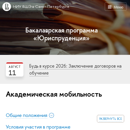
НИУ ВШЭ в Санкт-Петербурге
Меню
Бакалаврская программа
«Юриспруденция»
Будь в курсе 2026: Заключение договоров на
АВГУСТ
11
обучение
Академическая мобильность
Общие положения
развернуть все
Условия участия в программе