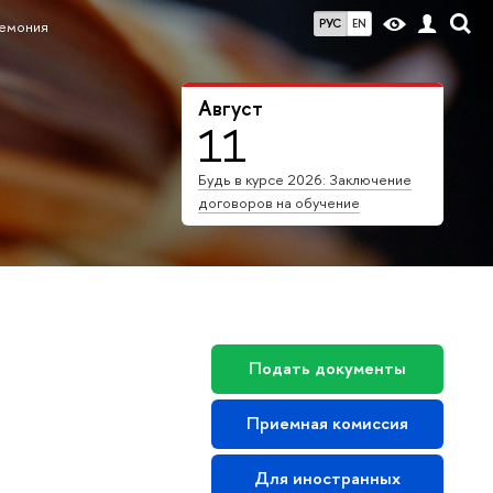
РУС
EN
ремония
Август
11
Будь в курсе 2026: Заключение
договоров на обучение
Подать документы
Приемная комиссия
Для иностранных