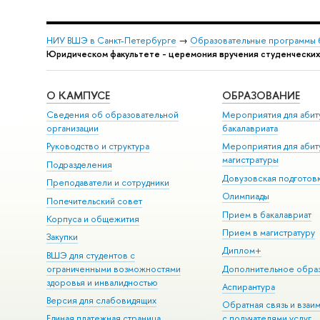
НИУ ВШЭ в Санкт-Петербурге
→
Образовательные программы 
Юридическом факультете - церемония вручения студенческих
О КАМПУСЕ
ОБРАЗОВАНИЕ
Сведения об образовательной
Мероприятия для абит
организации
бакалавриата
Руководство и структура
Мероприятия для абит
магистратуры
Подразделения
Довузовская подготов
Преподаватели и сотрудники
Олимпиады
Попечительский совет
Прием в бакалавриат
Корпуса и общежития
Прием в магистратуру
Закупки
Диплом+
ВШЭ для студентов с
ограниченными возможностями
Дополнительное обра
здоровья и инвалидностью
Аспирантура
Версия для слабовидящих
Обратная связь и взаи
Единая платежная страница
с получателями услуг