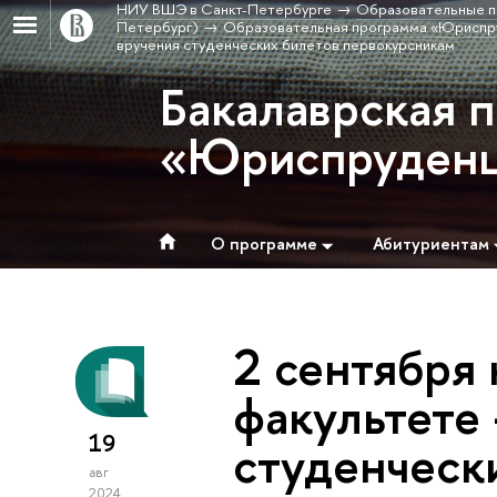
НИУ ВШЭ в Санкт-Петербурге
Образовательные п
Петербург)
Образовательная программа «Юриспр
вручения студенческих билетов первокурсникам
Бакалаврская 
«Юриспруден
О программе
Абитуриентам
2 сентября
факультете
19
студенческ
авг
2024