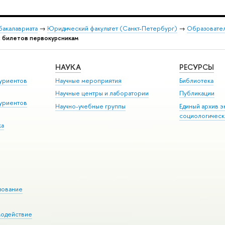
бакалавриата
→
Юридический факультет (Санкт-Петербург)
→
Образовате
 билетов первокурсникам
НАУКА
РЕСУРСЫ
уриентов
Научные мероприятия
Библиотека
Научные центры и лаборатории
Публикации
уриентов
Научно-учебные группы
Единый архив э
социологическ
ка
зование
модействие