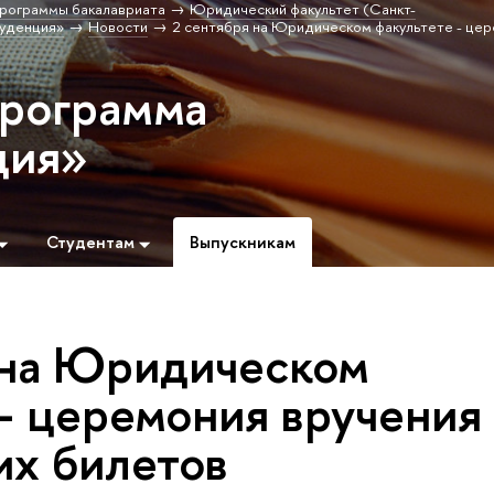
рограммы бакалавриата
Юридический факультет (Санкт-
уденция»
Новости
2 сентября на Юридическом факультете - це
программа
ция»
Студентам
Выпускникам
 на Юридическом
 - церемония вручения
их билетов