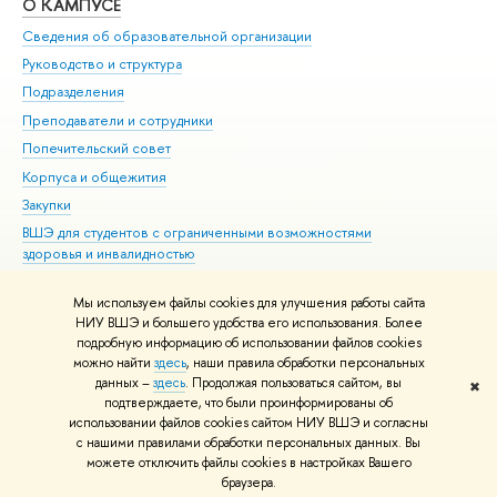
О КАМПУСЕ
ОБ
Сведения об образовательной организации
Мер
Руководство и структура
Мер
Подразделения
Дов
Преподаватели и сотрудники
Ол
Попечительский совет
При
Корпуса и общежития
При
Закупки
Ди
ВШЭ для студентов с ограниченными возможностями
До
здоровья и инвалидностью
Ас
Версия для слабовидящих
Обр
Мы используем файлы cookies для улучшения работы сайта
Единая платежная страница
НИУ ВШЭ и большего удобства его использования. Более
подробную информацию об использовании файлов cookies
можно найти
здесь
, наши правила обработки персональных
данных –
здесь
. Продолжая пользоваться сайтом, вы
✖
Редактору
подтверждаете, что были проинформированы об
© НИУ ВШЭ 1993–2026
Адреса и контакты
Условия использования
использовании файлов cookies сайтом НИУ ВШЭ и согласны
с нашими правилами обработки персональных данных. Вы
материалов
Политика конфиденциальности
Карта сайта
можете отключить файлы cookies в настройках Вашего
Шрифты HSE Sans и HSE Slab разработаны в
Школе дизайна НИУ ВШЭ
браузера.