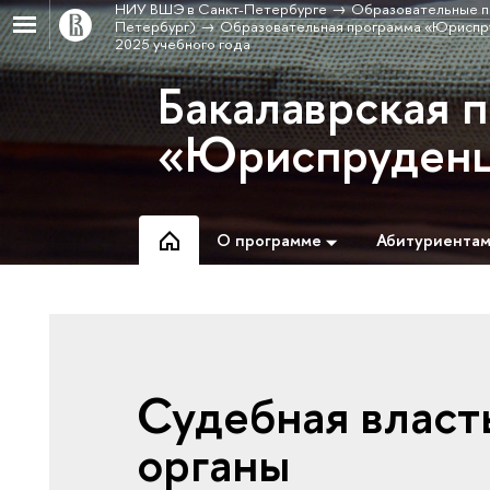
НИУ ВШЭ в Санкт-Петербурге
Образовательные п
Петербург)
Образовательная программа «Юриспр
2025 учебного года
Бакалаврская 
«Юриспруден
О программе
Абитуриента
Судебная власт
органы