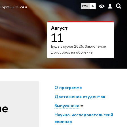
РУС
EN
 органы 2024 и
Август
11
Будь в курсе 2026: Заключение
договоров на обучение
О программе
Достижения студентов
ые
Выпускники
Научно-исследовательский
семинар