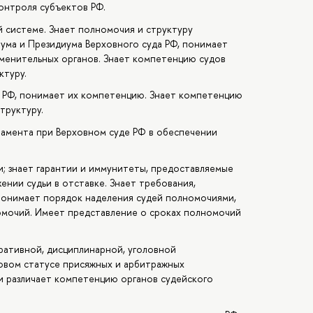
онтроля субъектов РФ.
 системе. Знает полномочия и структуру
нума и Президиума Верховного суда РФ, понимает
именительных органов. Знает компетенцию судов
ктуру.
е РФ, понимает их компетенцию. Знает компетенцию
труктуру.
амента при Верховном суде РФ в обеспечении
; знает гарантии и иммунитеты, предоставляемые
ении судьи в отставке. Знает требования,
. Понимает порядок наделения судей полномочиями,
мочий. Имеет представление о сроках полномочий
ративной, дисциплинарной, уголовной
овом статусе присяжных и арбитражных
 и различает компетенцию органов судейского