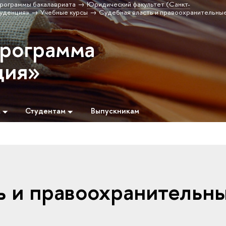
рограммы бакалавриата
Юридический факультет (Санкт-
уденция»
Учебные курсы
Судебная власть и правоохранительные
программа
ция»
м
Студентам
Выпускникам
ь и правоохранительн