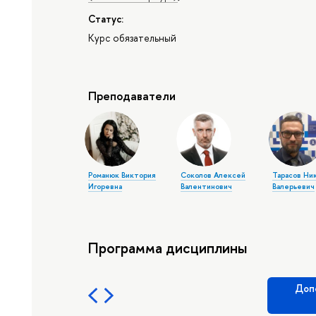
Статус:
Курс обязательный
Преподаватели
Романюк Виктория
Соколов Алексей
Тарасов Ни
Игоревна
Валентинович
Валерьевич
Программа дисциплины
Доп