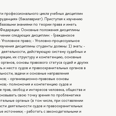
ти профессионального цикла учебных дисциплин
уденция» (бакалавриат). Приступая к изучению
базовыми знаниями по теории права и иметь
й Федерации. Основные положения дисциплины
учении следующих дисциплин: - Гражданское
- Уголовное право; - Уголовно-процессуальное
изучения дисциплины студенты должны: 1) знать: -
й деятельности, действующую систему судебных и
рации, их структуру и компетенцию, основные
органов, основы правового статуса судей и других
ль и место судов и правоохранительных органов в
льности, задачи и основные направления
нов; - организационно-правовые основы
нов;- полномочия и компетенцию судов и
е прав, свобод и интересов человека, общества и
босновывать свою точку зрения по проблематике
тельные органы» (в том числе, при составлении
ласти деятельности судов и правоохранительных
е источники; - работать с законодательными и