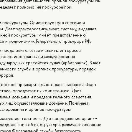
направления деятельности органов прокуратуры РФ.
ределяет полномочия прокурора при
и прокуратуры. Ориентируется в системе и
. Дает характеристику, знает систему, выделяет
нной прокуратуры. Имеет представление о
усе и полномочиях Генерального прокурора РФ.
и представительстве и защиты интересов
рганах, иностранных и международных
ждународных третейских судах (арбитражах). Знает
енности службы в органах прокуратуры, порядок
уроров.
 органов предварительного расследования. Знает
ствие, определяет их компетенцию. Даёт
ичия дознания и предварительного следствия.
ных лиц, осуществляющие дознание. Понимает
сследования и органов прокуратуры.
ыскную деятельность. Дает определение органам
редставление об их структуре, различает основные
рганов Федеральной службы безопасности