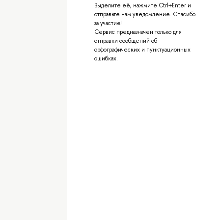
Выделите её, нажмите Ctrl+Enter и
отправьте нам уведомление. Спасибо
за участие!
Сервис предназначен только для
отправки сообщений об
орфографических и пунктуационных
ошибках.