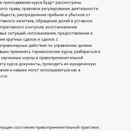
е преподавания курса будут рассмотрены
ого права, правовое регулирование деятельности
обществ, распределения прибыли и убытков от
тавного капитала, обращения долей в уставном
поративного контроля, восстановления
ых ситуаций, использования, предоставления и
ия крупных сделок и сделок с
неправомерные действия по управлению делами
ыки применять терминологию курса, разбираться в
ь изученные нормы в правоприменительной
ету курса документы, проводить их юридическую
ания и навыки могут использоваться как в
сти.
екущее состояние правоприменительной практики;