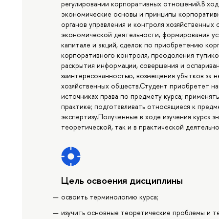
регулировании корпоративных отношений.В ход
экономические основы и принципы корпоративн
органов управления и контроля хозяйственных 
экономической деятельности, формирования ус
капитале и акций, сделок по приобретению кор
корпоративного контроля, преодоления тупиков
раскрытия информации, совершения и оспариван
заинтересованностью, возмещения убытков за 
хозяйственных обществ.Студент приобретет нав
источниках права по предмету курса; применят
практике; подготавливать относящиеся к предм
экспертизу.Полученные в ходе изучения курса зн
теоретической, так и в практической деятельно
Цель освоения дисциплины
освоить терминологию курса;
изучить основные теоретические проблемы и т