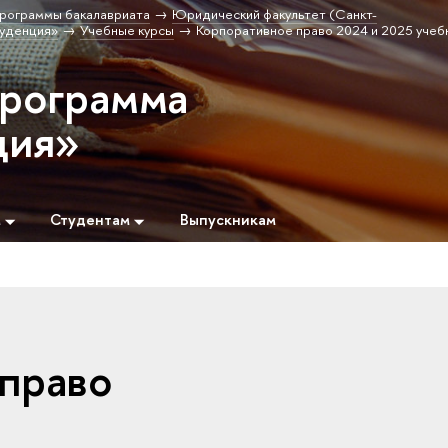
рограммы бакалавриата
Юридический факультет (Санкт-
уденция»
Учебные курсы
Корпоративное право 2024 и 2025 учеб
программа
ция»
м
Студентам
Выпускникам
право