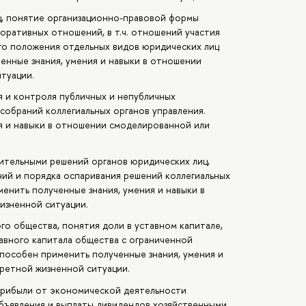
ц, понятие организационно-правовой формы
оративных отношений, в т.ч. отношений участия
го положения отдельных видов юридических лиц
енные знания, умения и навыки в отношении
туации.
я и контроля публичных и непубличных
собраний коллегиальных органов управления.
я и навыки в отношении смоделированной или
ительными решений органов юридических лиц,
ий и порядка оспаривания решений коллегиальных
енить полученные знания, умения и навыки в
изненной ситуации.
го общества, понятия доли в уставном капитале,
тавного капитала общества с ограниченной
пособен применить полученные знания, умения и
ретной жизненной ситуации.
прибыли от экономической деятельности
объявления и выплаты дивидендов хозяйственными