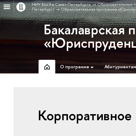
НИУ ВШЭ в Санкт-Петербурге
Образовательные п
Петербург)
Образовательная программа «Юриспр
Бакалаврская 
«Юриспруден
О программе
Абитуриента
Корпоративное 