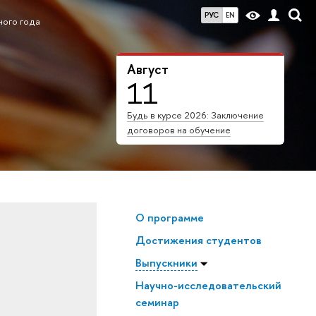
РУС
EN
ного года
Август
11
Будь в курсе 2026: Заключение
договоров на обучение
О программе
Достижения студентов
Выпускники
Научно-исследовательский
семинар