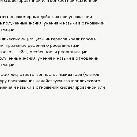
нии смоделированной или конкретной жизненной
в за неправомерные действия при управлении
 полученные знания, умения и навыки в отношении
туации.
идических лиц, защиты интересов кредиторов и
ии, признание решения о реорганизации
состоявшейся, особенности реорганизации
лученные знания, умения и навыки в отношении
туации.
ских лиц, ответственность ликвидатора (членов
дуру прекращения недействующего юридического
умения и навыки в отношении смоделированной или