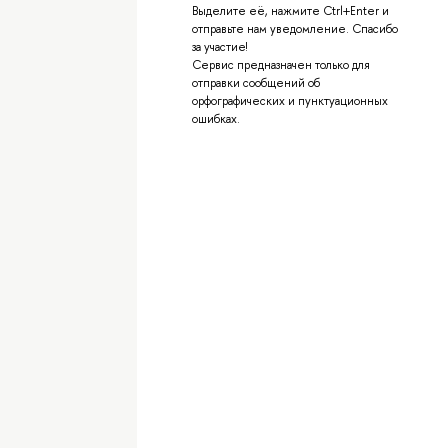
Выделите её, нажмите Ctrl+Enter и
отправьте нам уведомление. Спасибо
за участие!
Сервис предназначен только для
отправки сообщений об
орфографических и пунктуационных
ошибках.