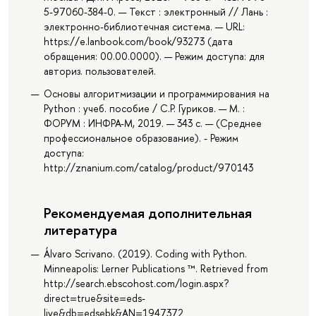
5-97060-384-0. — Текст : электронный // Лань :
электронно-библиотечная система. — URL:
https://e.lanbook.com/book/93273 (дата
обращения: 00.00.0000). — Режим доступа: для
авториз. пользователей.
Основы алгоритмизации и программирования на
Python : учеб. пособие / С.Р. Гуриков. — М. :
ФОРУМ : ИНФРА-М, 2019. — 343 с. — (Среднее
профессиональное образование). - Режим
доступа:
http://znanium.com/catalog/product/970143
Рекомендуемая дополнительная
литература
Álvaro Scrivano. (2019). Coding with Python.
Minneapolis: Lerner Publications ™. Retrieved from
http://search.ebscohost.com/login.aspx?
direct=true&site=eds-
live&db=edsebk&AN=1947372