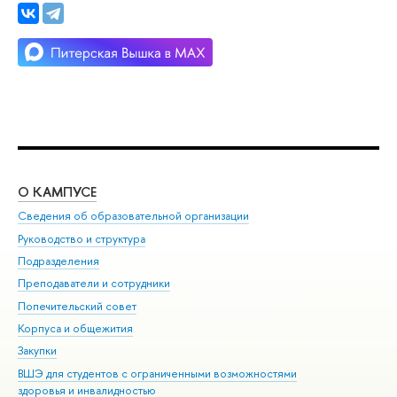
О КАМПУСЕ
ОБ
Сведения об образовательной организации
Мер
Руководство и структура
Мер
Подразделения
Дов
Преподаватели и сотрудники
Ол
Попечительский совет
При
Корпуса и общежития
При
Закупки
Ди
ВШЭ для студентов с ограниченными возможностями
До
здоровья и инвалидностью
Ас