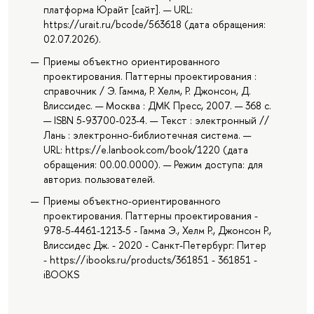
платформа Юрайт [сайт]. — URL:
https://urait.ru/bcode/563618 (дата обращения:
02.07.2026).
Приемы объектно ориентированного
проектирования. Паттерны проектирования :
справочник / Э. Гамма, Р. Хелм, Р. Джонсон, Д.
Влиссидес. — Москва : ДМК Пресс, 2007. — 368 с.
— ISBN 5-93700-023-4. — Текст : электронный //
Лань : электронно-библиотечная система. —
URL: https://e.lanbook.com/book/1220 (дата
обращения: 00.00.0000). — Режим доступа: для
авториз. пользователей.
Приемы объектно-ориентированного
проектирования. Паттерны проектирования -
978-5-4461-1213-5 - Гамма Э., Хелм Р., Джонсон Р.,
Влиссидес Дж. - 2020 - Санкт-Петербург: Питер
- https://ibooks.ru/products/361851 - 361851 -
iBOOKS