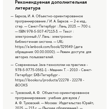
Рекомендуемая дополнительная
литература
Барков, И. А. Объектно-ориентированное
программирование / И. А. Барков. — 2-е изд.,
стер. — Санкт-Петербург : Лань, 2023. — 700 с.
— ISBN 978-5-507-47113-3. — Текст :
электронный // Лань : электронно-
библиотечная система. — URL:
https://e.lanbook.com/book/329549 (дата
обращения: 00.00.0000). — Режим доступа: для
авториз. пользователей.
Современные Java-технологии на практике -
978-5-9775-0561-1 - Машнин Т. - 2010 - Санкт-
Петербург: БХВ-Петербург -
https://ibooks.ru/products/22278 - 22278 -
iBOOKS
Тузовский, А. Ф. Объектно-ориентированное
программирование : учебник для вузов /
А. Ф. Тузовский. — Москва : Издательство Юрайт,
2025. — 213 с. — (Высшее образование). —