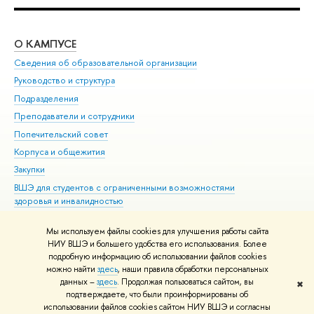
О КАМПУСЕ
ОБ
Сведения об образовательной организации
Мер
Руководство и структура
Мер
Подразделения
Дов
Преподаватели и сотрудники
Ол
Попечительский совет
При
Корпуса и общежития
При
Закупки
Ди
ВШЭ для студентов с ограниченными возможностями
До
здоровья и инвалидностью
Ас
Версия для слабовидящих
Обр
Мы используем файлы cookies для улучшения работы сайта
Единая платежная страница
НИУ ВШЭ и большего удобства его использования. Более
подробную информацию об использовании файлов cookies
можно найти
здесь
, наши правила обработки персональных
данных –
здесь
. Продолжая пользоваться сайтом, вы
✖
Редактору
подтверждаете, что были проинформированы об
© НИУ ВШЭ 1993–2026
Адреса и контакты
Условия использования
использовании файлов cookies сайтом НИУ ВШЭ и согласны