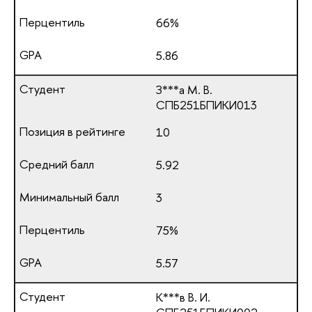
66%
5.86
З***а М. В.
СПБ251БПИКИ013
10
5.92
3
75%
5.57
К***в В. И.