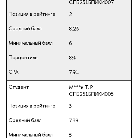
СПБ251БПИКИ007
2
8.23
6
8%
7.91
М***в Т. Р.
СПБ251БПИКИ005
3
7.38
5