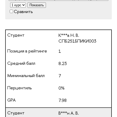
Показать
Сравнить
К***в Н. В.
СПБ251БПИКИ003
1
8.23
7
0%
7.98
В***н А. В.