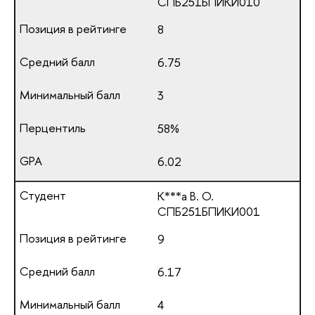
СПБ251БПИКИ010
8
6.75
3
58%
6.02
К***а В. О.
СПБ251БПИКИ001
9
6.17
4