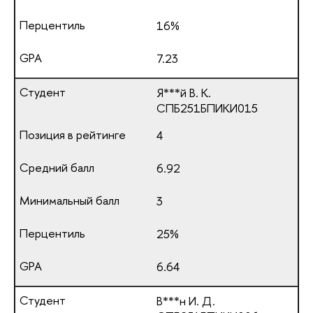
16%
7.23
Я***й В. К.
СПБ251БПИКИ015
4
6.92
3
25%
6.64
В***н И. Д.