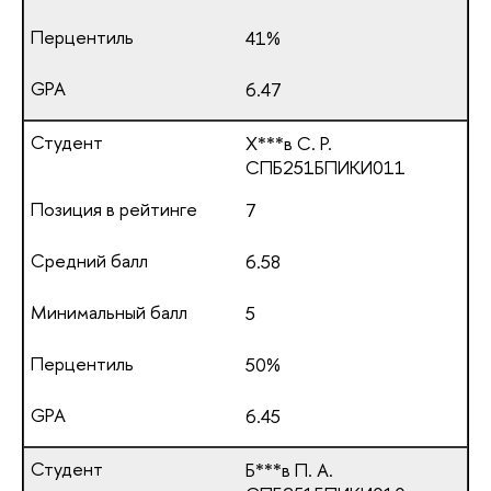
41%
6.47
Х***в С. Р.
СПБ251БПИКИ011
7
6.58
5
50%
6.45
Б***в П. А.