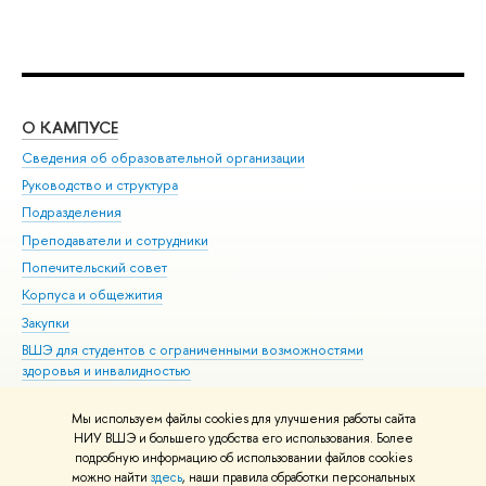
О КАМПУСЕ
ОБ
Сведения об образовательной организации
Мер
Руководство и структура
Мер
Подразделения
Дов
Преподаватели и сотрудники
Ол
Попечительский совет
При
Корпуса и общежития
При
Закупки
Ди
ВШЭ для студентов с ограниченными возможностями
До
здоровья и инвалидностью
Ас
Версия для слабовидящих
Обр
Мы используем файлы cookies для улучшения работы сайта
Единая платежная страница
НИУ ВШЭ и большего удобства его использования. Более
подробную информацию об использовании файлов cookies
можно найти
здесь
, наши правила обработки персональных