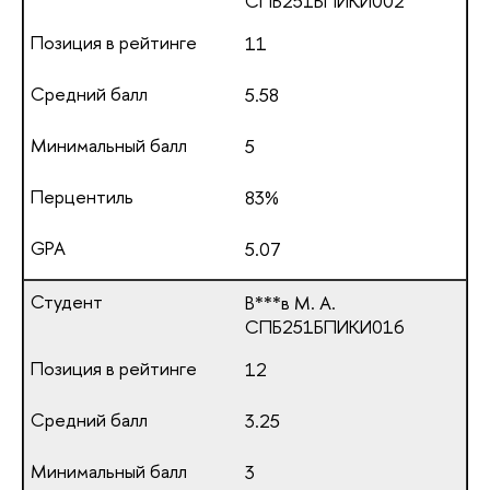
СПБ251БПИКИ002
11
5.58
5
83%
5.07
В***в М. А.
СПБ251БПИКИ016
12
3.25
3