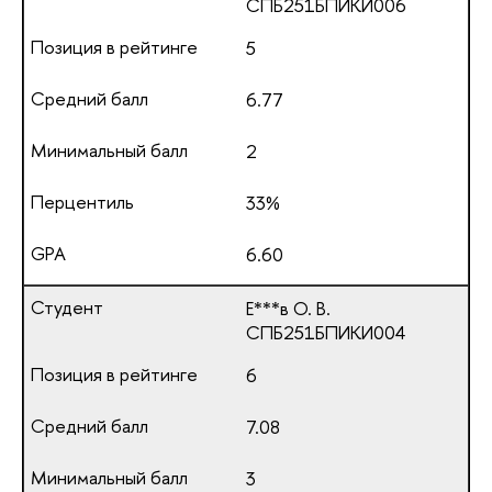
СПБ251БПИКИ006
5
6.77
2
33%
6.60
Е***в О. В.
СПБ251БПИКИ004
6
7.08
3