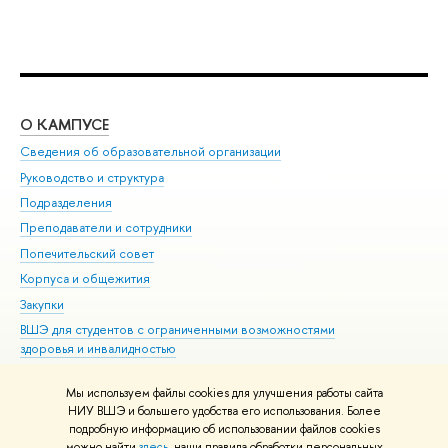
О КАМПУСЕ
ОБ
Сведения об образовательной организации
Мер
Руководство и структура
Мер
Подразделения
Дов
Преподаватели и сотрудники
Ол
Попечительский совет
При
Корпуса и общежития
При
Закупки
Ди
ВШЭ для студентов с ограниченными возможностями
До
здоровья и инвалидностью
Ас
Версия для слабовидящих
Обр
Мы используем файлы cookies для улучшения работы сайта
Единая платежная страница
НИУ ВШЭ и большего удобства его использования. Более
подробную информацию об использовании файлов cookies
можно найти
здесь
, наши правила обработки персональных