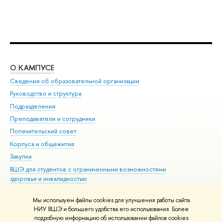
О КАМПУСЕ
ОБ
Сведения об образовательной организации
Мер
Руководство и структура
Мер
Подразделения
Дов
Преподаватели и сотрудники
Ол
Попечительский совет
При
Корпуса и общежития
При
Закупки
Ди
ВШЭ для студентов с ограниченными возможностями
До
здоровья и инвалидностью
Ас
Версия для слабовидящих
Обр
Мы используем файлы cookies для улучшения работы сайта
Единая платежная страница
НИУ ВШЭ и большего удобства его использования. Более
подробную информацию об использовании файлов cookies