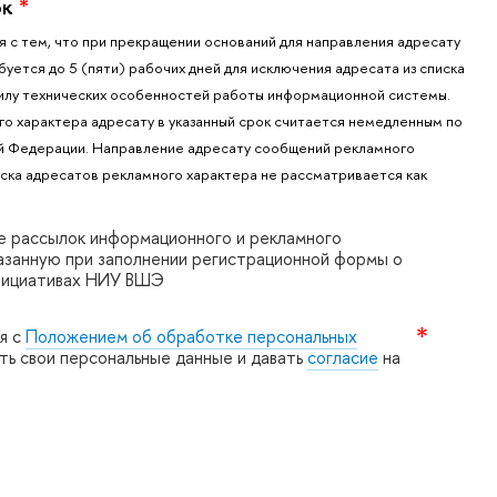
ок
*
я с тем, что при прекращении оснований для направления адресату
ется до 5 (пяти) рабочих дней для исключения адресата из списка
илу технических особенностей работы информационной системы.
 характера адресату в указанный срок считается немедленным по
ой Федерации. Направление адресату сообщений рекламного
иска адресатов рекламного характера не рассматривается как
ие рассылок информационного и рекламного
казанную при заполнении регистрационной формы о
инициативах НИУ ВШЭ
я с
Положением об обработке персональных
ять свои персональные данные и давать
согласие
на