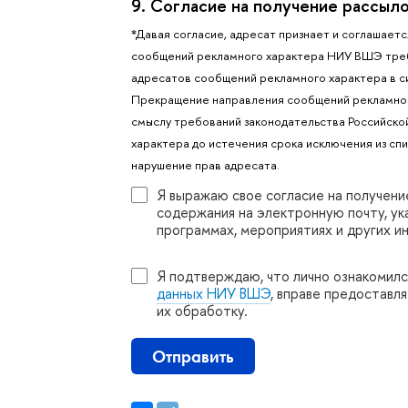
9.
Согласие на получение рассыл
*Давая согласие, адресат признает и соглашаетс
сообщений рекламного характера НИУ ВШЭ требу
адресатов сообщений рекламного характера в с
Прекращение направления сообщений рекламного
смыслу требований законодательства Российск
характера до истечения срока исключения из сп
нарушение прав адресата.
Я выражаю свое согласие на получен
содержания на электронную почту, у
программах, мероприятиях и других 
Я подтверждаю, что лично ознакомилс
данных НИУ ВШЭ
, вправе предоставл
их обработку.
Отправить