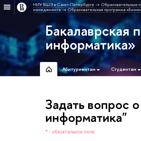
НИУ ВШЭ в Санкт-Петербурге
Образовательные п
менеджмента
Образовательная программа «Бизне
Бакалаврская 
информатика»
Абитуриентам
Студентам
Задать вопрос о
информатика"
* - обязательное поле