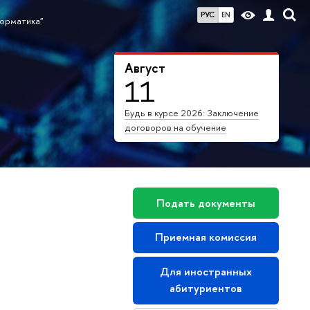
РУС
EN
форматика"
Август
11
Будь в курсе 2026: Заключение
договоров на обучение
Подать документы
Приемная комиссия
Для иностранных
абитуриенто