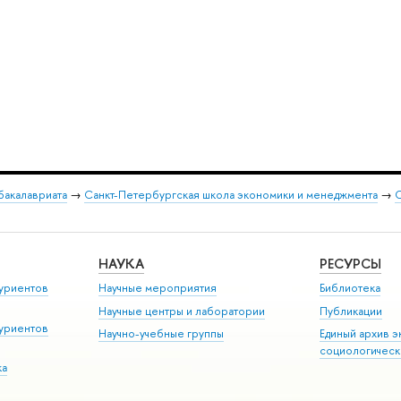
бакалавриата
→
Санкт-Петербургская школа экономики и менеджмента
→
О
НАУКА
РЕСУРСЫ
туриенто
Научные мероприятия
Библиотека
Научные центры и лаборатории
Публикации
туриенто
Научно-учебные группы
Единый архив э
социологическ
ка