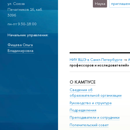
ул. Союза
Наука
приглашен
Печатников 16, каб.
309б
пн-пт 9:30-18:00
Начальник управления:
Фищева Ольга
Владимировна
НИУ ВШЭ в Санкт-Петербурге
→
А
профессоров и исследователей»
О КАМПУСЕ
Сведения об
образовательной организации
Руководство и структура
Подразделения
Преподаватели и сотрудники
Попечительский совет