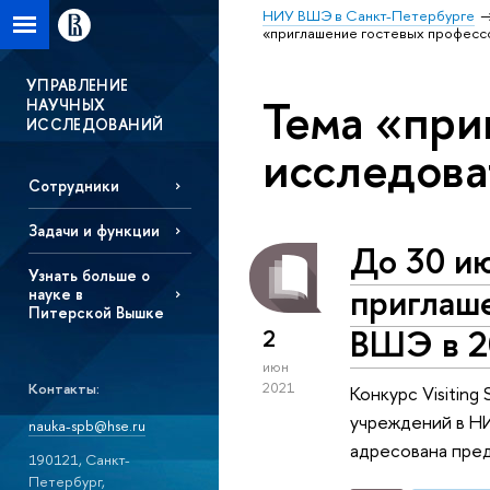
НИУ ВШЭ в Санкт-Петербурге
«приглашение гостевых професс
УПРАВЛЕНИЕ
Тема «при
НАУЧНЫХ
ИССЛЕДОВАНИЙ
исследова
Сотрудники
Задачи и функции
До 30 ию
Узнать больше о
приглаш
науке в
Питерской Вышке
ВШЭ в 2
2
июн
Контакты:
2021
Конкурс Visitin
учреждений в Н
nauka-spb@hse.ru
адресована пред
190121, Санкт-
Петербург,