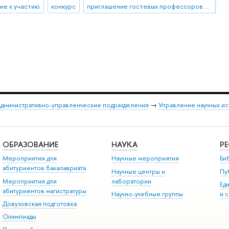
ие к участию
конкурс
приглашение гостевых профессоров и исследователей
дминистративно-управленческие подразделения
→
Управление научных и
ОБРАЗОВАНИЕ
НАУКА
Р
Мероприятия для
Научные мероприятия
Би
абитуриентов бакалавриата
Научные центры и
Пу
Мероприятия для
лаборатории
Ед
абитуриентов магистратуры
Научно-учебные группы
и 
Довузовская подготовка
Олимпиады