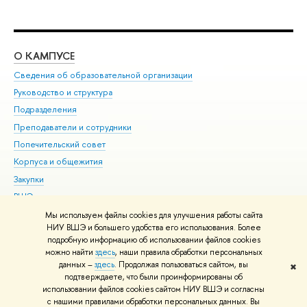
О КАМПУСЕ
ОБ
Сведения об образовательной организации
Мер
Руководство и структура
Мер
Подразделения
Дов
Преподаватели и сотрудники
Ол
Попечительский совет
При
Корпуса и общежития
При
Закупки
Ди
ВШЭ для студентов с ограниченными возможностями
До
здоровья и инвалидностью
Ас
Мы используем файлы cookies для улучшения работы сайта
Версия для слабовидящих
НИУ ВШЭ и большего удобства его использования. Более
Обр
подробную информацию об использовании файлов cookies
Единая платежная страница
можно найти
здесь
, наши правила обработки персональных
данных –
здесь
. Продолжая пользоваться сайтом, вы
✖
Редактору
подтверждаете, что были проинформированы об
© НИУ ВШЭ 1993–2026
Адреса и контакты
Условия использования
использовании файлов cookies сайтом НИУ ВШЭ и согласны
с нашими правилами обработки персональных данных. Вы
материалов
Политика конфиденциальности
Карта сайта