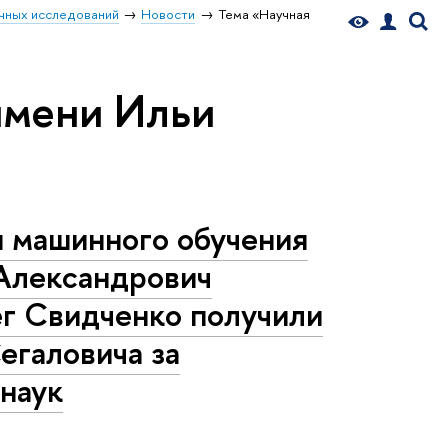
чных исследований
Новости
Тема «Научная
имени Ильи
 машинного обучения
Александрович
г Свидченко получили
егаловича за
наук