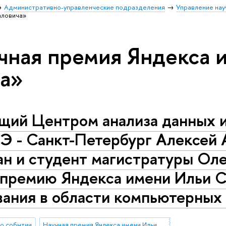
Административно-управленческие подразделения
Управление нау
аловича»
чная премия Яндекса 
а»
щий Центром анализа данных и
 - Санкт-Петербург Алексей 
н и студент магистратуры Оле
 премию Яндекса имени Ильи С
ания в области компьютерных 
о событии
Научная премия Яндекса имени Ильи Сегаловича