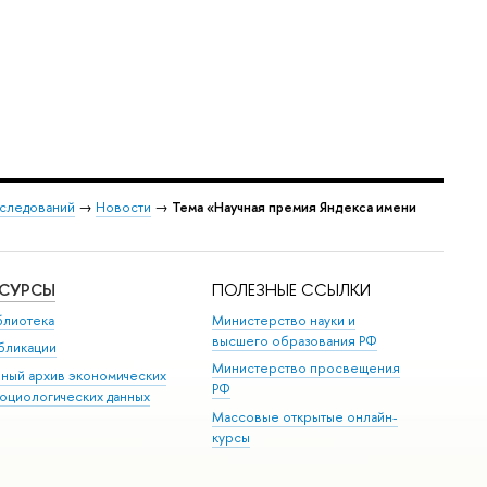
сследований
→
Новости
→
Тема «Научная премия Яндекса имени
ЕСУРСЫ
ПОЛЕЗНЫЕ ССЫЛКИ
блиотека
Министерство науки и
высшего образования РФ
бликации
Министерство просвещения
иный архив экономических
РФ
социологических данных
Массовые открытые онлайн-
курсы