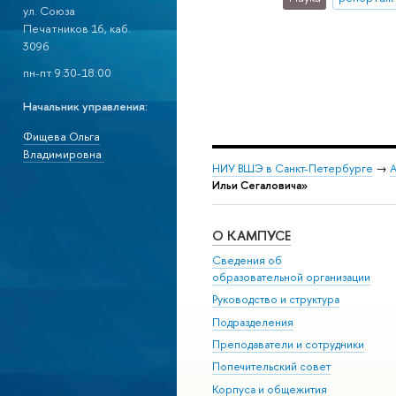
ул. Союза
Печатников 16, каб.
309б
пн-пт 9:30-18:00
Начальник управления:
Фищева Ольга
Владимировна
НИУ ВШЭ в Санкт-Петербурге
→
А
Ильи Сегаловича»
О КАМПУСЕ
Сведения об
образовательной организации
Руководство и структура
Подразделения
Преподаватели и сотрудники
Попечительский совет
Корпуса и общежития