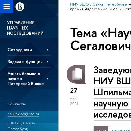
НИУ ВШЭ в Санкт-Петербурге
премия Яндекса имени Ильи Сег
УПРАВЛЕНИЕ
Тема «Нау
НАУЧНЫХ
ИССЛЕДОВАНИЙ
Сегалович
Сотрудники
Задачи и функции
Заведую
Узнать больше о
НИУ ВШЭ
науке в
Питерской Вышке
Шпильма
27
мая
научную
Контакты:
2021
исследов
nauka-spb@hse.ru
190121, Санкт-
Петербург,
Наука
репортаж 