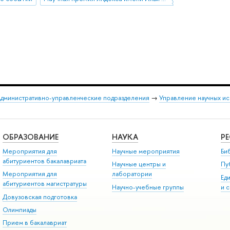
дминистративно-управленческие подразделения
→
Управление научных и
ОБРАЗОВАНИЕ
НАУКА
Р
Мероприятия для
Научные мероприятия
Би
абитуриентов бакалавриата
Научные центры и
Пу
Мероприятия для
лаборатории
Ед
абитуриентов магистратуры
Научно-учебные группы
и 
Довузовская подготовка
Олимпиады
Прием в бакалавриат