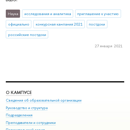
Наука
исследования и аналитика
приглашение к участию
официально
конкурсная кампания 2021
постдоки
российские постдоки
27 января 2021
О КАМПУСЕ
ОБ
Сведения об образовательной организации
Мер
Руководство и структура
Мер
Подразделения
Дов
Преподаватели и сотрудники
Ол
Попечительский совет
При