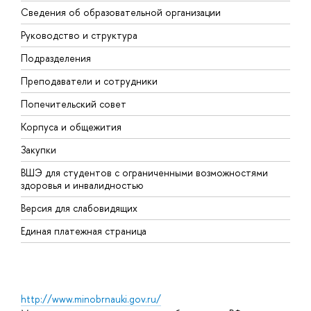
Сведения об образовательной организации
М
Руководство и структура
М
Подразделения
Д
Преподаватели и сотрудники
О
Попечительский совет
П
Корпуса и общежития
П
Закупки
Д
ВШЭ для студентов с ограниченными возможностями
Д
здоровья и инвалидностью
А
Версия для слабовидящих
О
Единая платежная страница
http://www.minobrnauki.gov.ru/