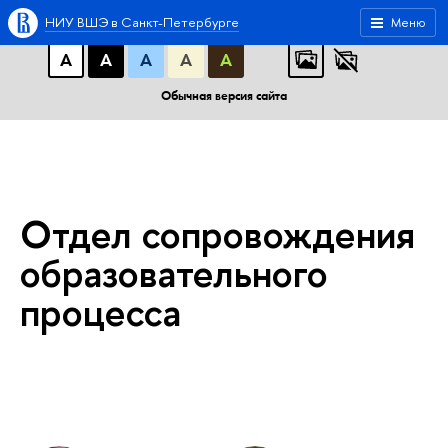
A
A
A
АБB
АБB
АБB
НИУ ВШЭ в Санкт-Петербурге
Меню
А
А
А
А
А
Обычная версия сайта
Отдел сопровождения
образовательного
процесса