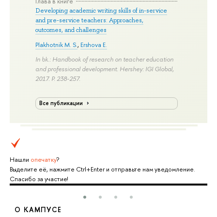
Глава в книге
Developing academic writing skills of in-service
and pre-service teachers: Approaches,
outcomes, and challenges
Plakhotnik M. S.
,
Ershova E.
In bk.: Handbook of research on teacher education
and professional development. Hershey: IGI Global,
2017.
P. 238-257.
Все публикации
Нашли
опечатку
?
Выделите её, нажмите Ctrl+Enter и отправьте нам уведомление.
Спасибо за участие!
О КАМПУСЕ