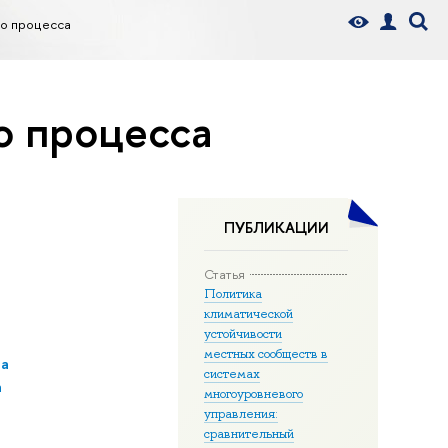
о процесса
о процесса
ПУБЛИКАЦИИ
Статья
Политика
климатической
устойчивости
местных сообществ в
на
системах
а
многоуровневого
управления:
сравнительный