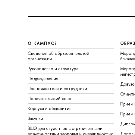
О КАМПУСЕ
ОБРА
Сведения об образовательной
Меропр
организации
бакала
Руководство и структура
Меропр
магист
Подразделения
Довузо
Преподаватели и сотрудники
Олимп
Попечительский совет
Прием 
Корпуса и общежития
Прием 
Закупки
Дипло
ВШЭ для студентов с ограниченными
возможностями здоровья и инвалидностью
Дополн