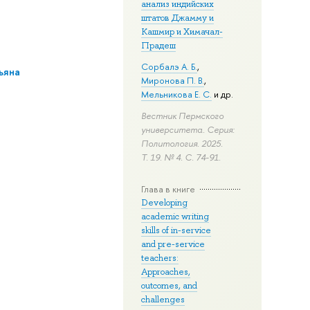
анализ индийских
штатов Джамму и
Кашмир и Химачал-
Прадеш
Сорбалэ А. Б.
,
ьяна
Миронова П. В.
,
Мельникова Е. С.
и др.
Вестник Пермского
университета. Серия:
Политология. 2025.
Т. 19. № 4.
С. 74-91.
Глава в книге
Developing
academic writing
skills of in-service
and pre-service
teachers:
Approaches,
outcomes, and
challenges