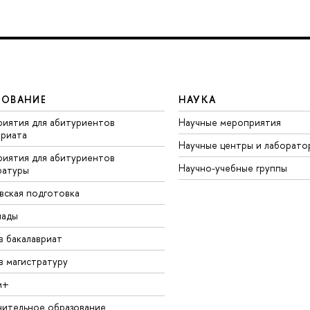
ЗОВАНИЕ
НАУКА
иятия для абитуриентов
Научные мероприятия
вриата
Научные центры и лаборато
иятия для абитуриентов
Научно-учебные группы
ратуры
вская подготовка
иады
в бакалавриат
в магистратуру
м+
ительное образование