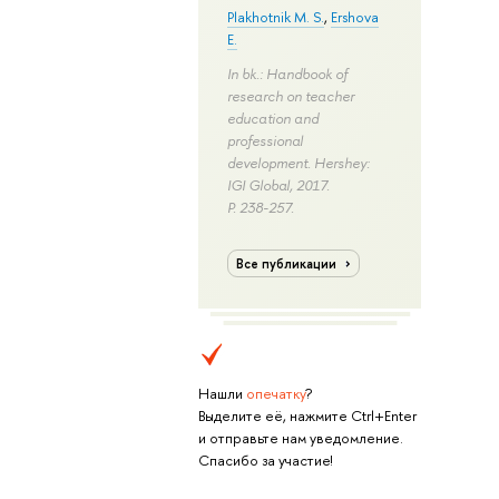
Plakhotnik M. S.
,
Ershova
E.
In bk.: Handbook of
research on teacher
education and
professional
development. Hershey:
IGI Global, 2017.
P. 238-257.
Все публикации
Нашли
опечатку
?
Выделите её, нажмите Ctrl+Enter
и отправьте нам уведомление.
Спасибо за участие!