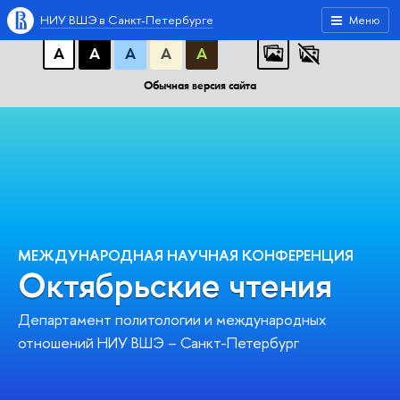
A
A
A
АБB
АБB
АБB
НИУ ВШЭ в Санкт-Петербурге
Меню
А
А
А
А
А
Обычная версия сайта
МЕЖДУНАРОДНАЯ НАУЧНАЯ КОНФЕРЕНЦИЯ
Октябрьские чтения
Департамент политологии и международных
отношений НИУ ВШЭ – Санкт-Петербург