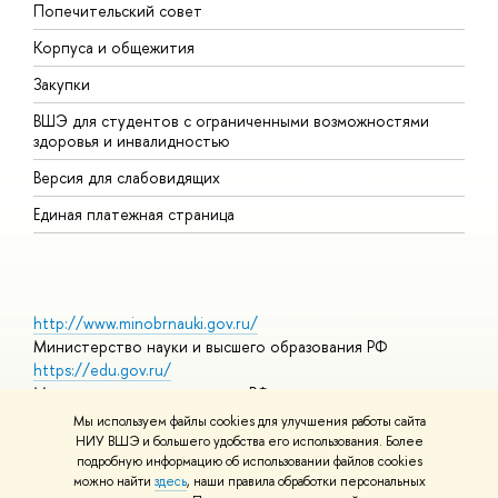
Попечительский совет
П
Корпуса и общежития
П
Закупки
Д
ВШЭ для студентов с ограниченными возможностями
Д
здоровья и инвалидностью
А
Версия для слабовидящих
О
Единая платежная страница
http://www.minobrnauki.gov.ru/
Министерство науки и высшего образования РФ
https://edu.gov.ru/
Министерство просвещения РФ
https://elearning.hse.ru/mooc
Мы используем файлы cookies для улучшения работы сайта
Массовые открытые онлайн-курсы
НИУ ВШЭ и большего удобства его использования. Более
подробную информацию об использовании файлов cookies
можно найти
здесь
, наши правила обработки персональных