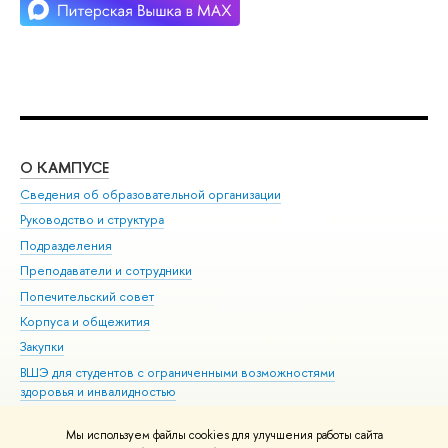
О КАМПУСЕ
ОБ
Сведения об образовательной организации
Мер
Руководство и структура
Мер
Подразделения
Дов
Преподаватели и сотрудники
Ол
Попечительский совет
При
Корпуса и общежития
При
Закупки
Ди
ВШЭ для студентов с ограниченными возможностями
До
здоровья и инвалидностью
Ас
Версия для слабовидящих
Обр
Мы используем файлы cookies для улучшения работы сайта
Единая платежная страница