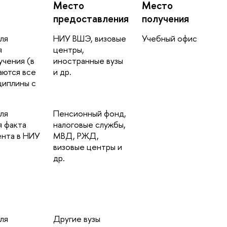
Место
Место
предоставления
получения
ля
НИУ ВШЭ, визовые
Учебный офис
я
центры,
учения (в
иностранные вузы
аются все
и др.
циплины с
ля
Пенсионный фонд,
 факта
налоговые службы,
ента в НИУ
МВД, РЖД,
визовые центры и
др.
ля
Другие вузы