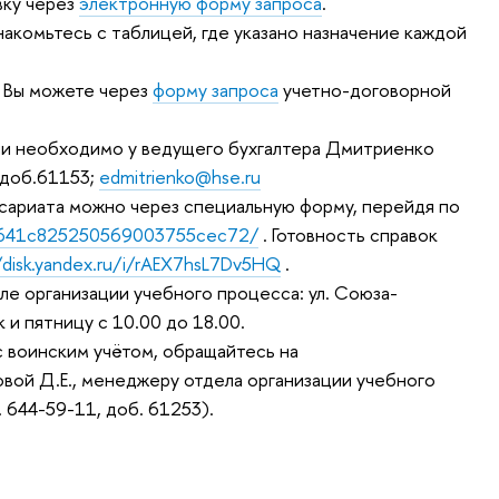
вку через
электронную форму запроса
.
накомьтесь с таблицей, где указано назначение каждой
я Вы можете через
форму запроса
учетно-договорной
дии необходимо у ведущего бухгалтера Дмитриенко
 доб.61153;
edmitrienko@hse.ru
иссариата можно через специальную форму, перейдя по
ud/641c825250569003755cec72/
. Готовность справок
/disk.yandex.ru/i/rAEX7hsL7Dv5HQ
.
ле организации учебного процесса: ул. Союза-
к и пятницу с 10.00 до 18.00.
 воинским учётом, обращайтесь на
овой Д.Е., менеджеру отдела организации учебного
л. 644-59-11, доб. 61253).