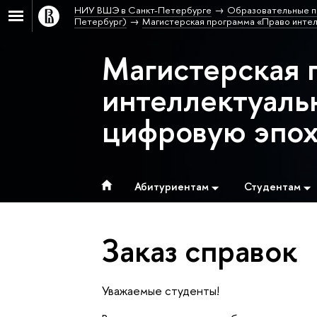
НИУ ВШЭ в Санкт-Петербурге
Образовательные п
Петербург)
Магистерская программа «Право интел
Магистерская 
интеллектуаль
цифровую эпо
Абитуриентам
Студентам
Заказ справок
Уважаемые студенты!