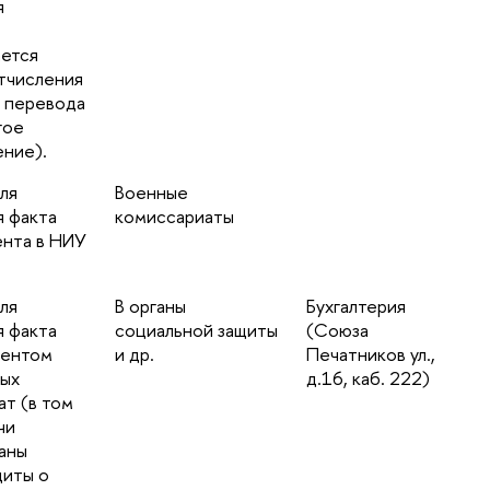
я
ается
отчисления
е перевода
гое
ение).
ля
Военные
я факта
комиссариаты
ента в НИУ
ля
В органы
Бухгалтерия
 факта
социальной защиты
(Союза
дентом
и др.
Печатников ул.,
ных
д.16, каб. 222)
т (в том
чи
ганы
щиты о