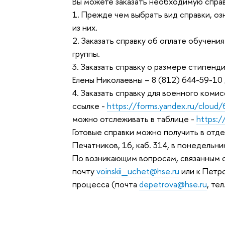
Вы можете заказать необходимую спра
1. Прежде чем выбрать вид справки, оз
из них.
2. Заказать справку об оплате обучени
группы.
3. Заказать справку о размере стипен
Елены Николаевны – 8 (812) 644-59-10
4. Заказать справку для военного ком
ссылке -
https://forms.yandex.ru/clo
можно отслеживать в таблице -
https:/
Готовые справки можно получить в отде
Печатников, 16, каб. 314, в понедельни
По возникающим вопросам, связанным с
почту
voinskii_uchet@hse.ru
или к Петр
процесса (почта
depetrova@hse.ru
, те