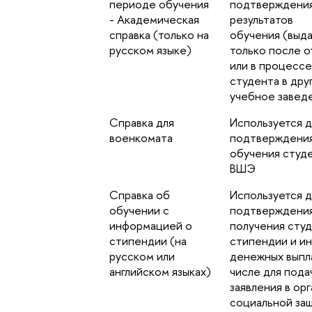
периоде обучения
подтверждени
- Академическая
результатов
справка (только на
обучения (выд
русском языке)
только после 
или в процесс
студента в дру
учебное завед
Справка для
Используется д
военкомата
подтверждени
обучения студ
ВШЭ
Справка об
Используется д
обучении с
подтверждения
информацией о
получения сту
стипендии (на
стипендии и и
русском или
денежных выпла
английском языках)
числе для пода
заявления в ор
социальной за