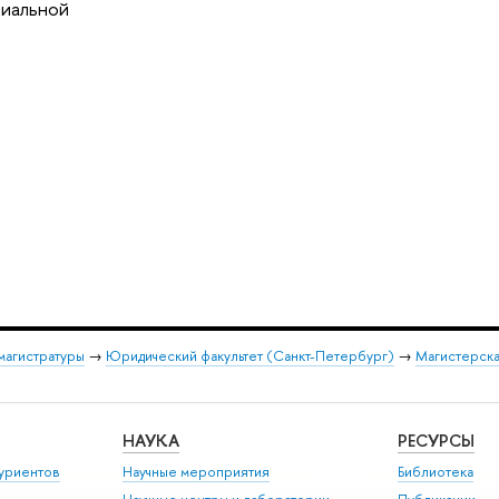
циальной
магистратуры
→
Юридический факультет (Санкт-Петербург)
→
Магистерска
НАУКА
РЕСУРСЫ
уриентов
Научные мероприятия
Библиотека