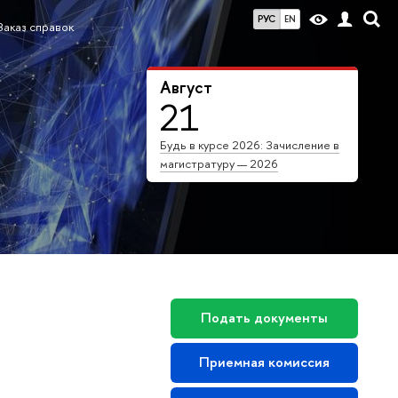
РУС
EN
Заказ справок
Август
21
Будь в курсе 2026: Зачисление в
магистратуру — 2026
Подать документы
Приемная комиссия