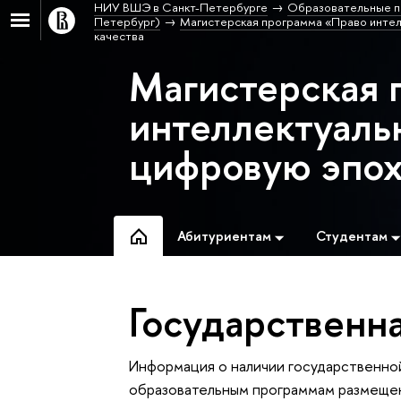
НИУ ВШЭ в Санкт-Петербурге
Образовательные п
Петербург)
Магистерская программа «Право интел
качества
Магистерская 
интеллектуаль
цифровую эпо
Абитуриентам
Студентам
Государственн
Информация о наличии государственно
образовательным программам размеще