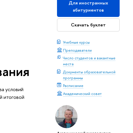
Для иностранных
абитуриентов
Скачать буклет
Учебные курсы
Преподаватели
Число студентов и вакантные
места
вания
Документы образовательной
программы
Расписание
ва условий
Академический совет
й итоговой
Академический руководитель