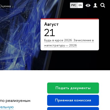
РУС
EN
Оценка
Август
21
Будь в курсе 2026: Зачисление в
магистратуру — 2026
Подать документы
 по реализуемым
Приемная комиссия
тельную