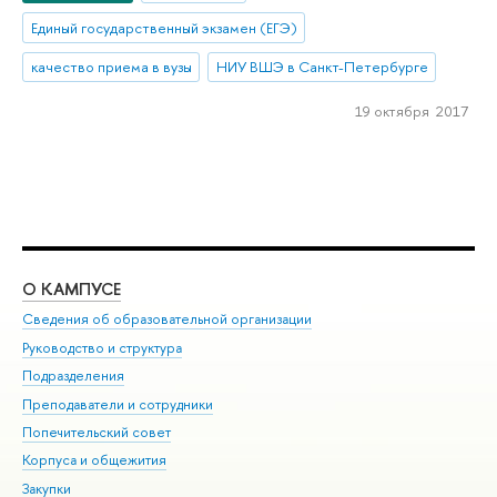
Единый государственный экзамен (ЕГЭ)
качество приема в вузы
НИУ ВШЭ в Санкт-Петербурге
19 октября 2017
О КАМПУСЕ
ОБ
Сведения об образовательной организации
Мер
Руководство и структура
Мер
Подразделения
Дов
Преподаватели и сотрудники
Ол
Попечительский совет
При
Корпуса и общежития
При
Закупки
Ди