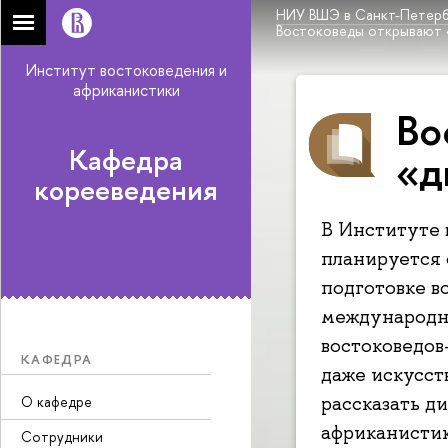
НИУ ВШЭ в Санкт-Петерб
Востоковеды открывают 
Институт востоковедения и
африканистики
Во
Кафедра
«д
корееведения
В Институте 
планируется 
подготовке в
международни
востоковедов
КАФЕДРА
даже искусст
рассказать д
О кафедре
африканисти
Сотрудники