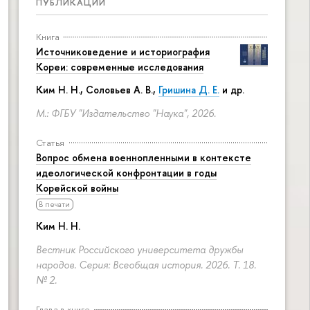
ПУБЛИКАЦИИ
Книга
Источниковедение и историография
Кореи: современные исследования
Ким Н. Н.
,
Соловьев А. В.
,
Гришина Д. Е.
и др.
М.: ФГБУ "Издательство "Наука", 2026.
Статья
Вопрос обмена военнопленными в контексте
идеологической конфронтации в годы
Корейской войны
В печати
Ким Н. Н.
Вестник Российского университета дружбы
народов. Серия: Всеобщая история. 2026. Т. 18.
№ 2.
Глава в книге