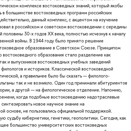
ическом комплексе востоковедных знаний, который якобы
ь в большинстве востоковедных программ российских
ействительно, данный комплекс, с акцентом на изучение
вовал в российском и советском востоковедении с середины
й половины 30-х годов ХХ века, полностью исчезнув к началу
енной войны. В 1944 году было принято решение
стоковедное образование в Советском Союзе. Принципом
о востоковедного образования стало разделение как
так и выпускников востоковедных учебных заведений
 филологов и историков. Классической востоковедной
ической, а правильнее было бы сказать — филолого-
льгамы так и не возникло. Один год принимали абитуриентов
ории, а другой — на филологическое отделение. Напомню,
времени, когда подобные востоковедению надотраслевые
е синтезировать новое научное знание на
й основе, не пользовались официальной поддержкой.
ую судьбу кибернетики, генетики, геополитики. Сегодня, как
яющее большинство университетских востоковедных