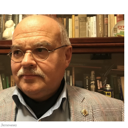
И.Зеленева