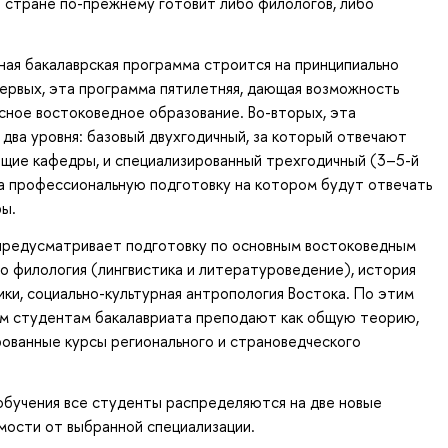
 стране по-прежнему готовит либо филологов, либо
ая бакалаврская программа строится на принципиально
первых, эта программа пятилетняя, дающая возможность
сное востоковедное образование. Во-вторых, эта
два уровня: базовый двухгодичный, за который отвечают
щие кафедры, и специализированный трехгодичный (3–5-й
за профессиональную подготовку на котором будут отвечать
ры.
 предусматривает подготовку по основным востоковедным
о филология (лингвистика и литературоведение), история
ики, социально-культурная антропология Востока. По этим
ем студентам бакалавриата преподают как общую теорию,
рованные курсы регионального и страноведческого
обучения все студенты распределяются на две новые
мости от выбранной специализации.