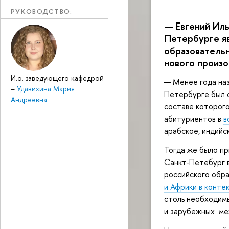
РУКОВОДСТВО:
— Евгений Ил
Петербурге я
образовательн
нового произо
И.о. заведующего кафедрой
— Менее года наз
–
Удавихина Мария
Петербурге был 
Андреевна
составе которог
абитуриентов в
в
арабское, индийск
Тогда же было п
Санкт-Петебург 
российского обр
и Африки в конт
столь необходим
и зарубежных ме