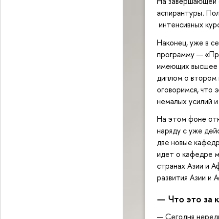
На завершающей 
аспирантуры. По
интенсивных курс
Наконец, уже в с
программу — «Пр
имеющих высшее 
диплом о втором 
оговоримся, что 
немалых усилий и 
На этом фоне от
наряду с уже де
две новые кафедры
идет о кафедре 
странах Азии и А
развития Азии и 
— Что это за 
— Сегодня неред