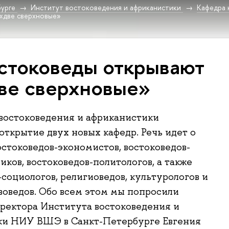
урге
Институт востоковедения и африканистики
Кафедра 
«две сверхновые»
стоковеды открывают
ве сверхновые»
востоковедения и африканистики
открытие двух новых кафедр. Речь идет о
остоковедов-экономистов, востоковедов-
ков, востоковедов-политологов, а также
-социологов, религиоведов, культурологов и
воведов. Обо всем этом мы попросили
иректора Института востоковедения и
ки НИУ ВШЭ в Санкт-Петербурге Евгения