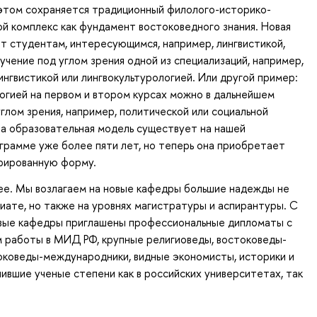
 этом сохраняется традиционный филолого-историко-
й комплекс как фундамент востоковедного знания. Новая
т студентам, интересующимся, например, лингвистикой,
учение под углом зрения одной из специализаций, например,
ингвистикой или лингвокультурологией. Или другой пример:
огией на первом и втором курсах можно в дальнейшем
глом зрения, например, политической или социальной
а образовательная модель существует на нашей
грамме уже более пяти лет, но теперь она приобретает
рированную форму.
ее. Мы возлагаем на новые кафедры большие надежды не
риате, но также на уровнях магистратуры и аспирантуры. С
овые кафедры приглашены профессиональные дипломаты с
 работы в МИД РФ, крупные религиоведы, востоковеды-
оковеды-международники, видные экономисты, историки и
чившие ученые степени как в российских университетах, так