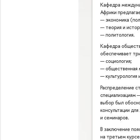
Кафедра междуна
Африки предлагае
— экономика (пол
— теория и исто
— политология.
Кафедра обществе
обеспечивает три
— социология;
— общественная м
— культурология 
Распределение с
специализациям —
выбор был обосн
консультации для
и семинаров.
В заключение поя
на третьем курсе