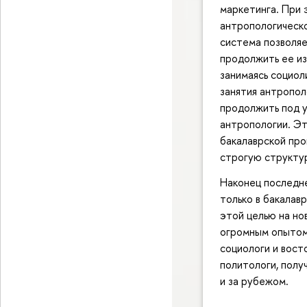
маркетинга. При
антропологическо
система позволяе
продолжить ее из
занимаясь социол
занятия антропол
продолжить под у
антропологии. Эт
бакалаврской про
строгую структу
Наконец последн
только в бакалав
этой целью на н
огромным опытом
социологи и вост
политологи, полу
и за рубежом.