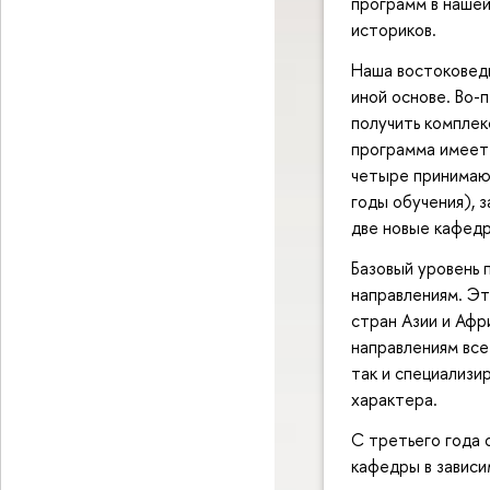
программ в нашей
историков.
Наша востоковедн
иной основе. Во-
получить комплек
программа имеет 
четыре принимаю
годы обучения), 
две новые кафед
Базовый уровень
направлениям. Эт
стран Азии и Афр
направлениям вс
так и специализи
характера.
С третьего года 
кафедры в зависи