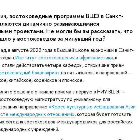
ьич, востоковедные программы ВШЭ в Санкт-
вляются динамично развивающимися
ыми проектами. Не могли бы вы рассказать, что
шло у востоковедов за минувший год?
ад, в августе 2022 года в Высшей школе экономики в Санкт-
создан
Институт востоковедения и африканистики
, в
о стали действовать четыре кафедры, открывшие прием
остоковедный бакалавриат
на пять языковых направлений —
ое, китайское, корейское и японское.
ринято решение о начале приема в первую в НИУ ВШЭ —
востоковедную магистратуру по уникальному для
азования направлению
«Кросс-культурные исследования Азии
ексте международных отношений»
, которая будет готовить
ых сегодня востоковедов-международников для российских
ждународных учреждений.