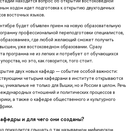
стадии находится вопрос об открытии востоковедной
лным ходом идет подготовка к открытию двухгодичных
ов восточных языков.
ентябре будет объявлен прием на новую образовательную
ограмму профессиональной переподготовки специалистов,
образование», где любой желающий сможет получить
высшем, уже востоковедном образовании. Сразу
эта программа не из легких и потребует от обучающихся
упорства, но это, как говорится, того стоит.
крытие двух новых кафедр — событие особой важности:
йствующими четырьмя кафедрами в институте открываются
, уникальные не только для Вышки, но и России в целом. Речь
международных отношений и политических процессов в
фрики, а также о кафедре общественного и культурного
Африки.
кафедры и для чего они созданы?
ко приходится слышать о так называемом мифическом