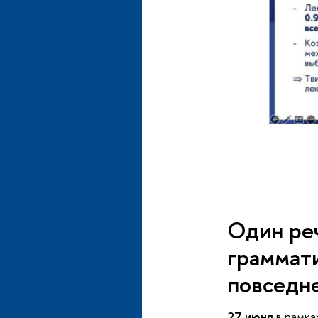
Один ре
граммати
повседн
27 июня
в рамка