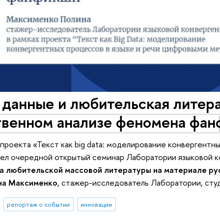
данные и любительская литера
твенном анализе феномена фа
 проекта «Текст как big data: моделирование конвергентн
ел очередной открытый семинар Лаборатории языковой к
а любительской массовой литературы на материале ру
на Максименко
, стажер-исследователь Лаборатории, ст
репортаж о событии
инновации