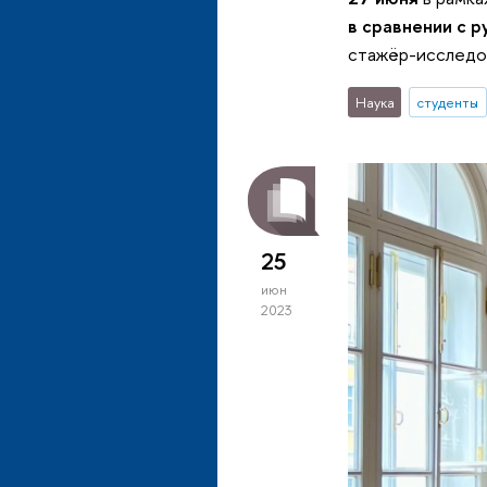
в сравнении с 
стажёр-исследо
Наука
студенты
25
июн
2023