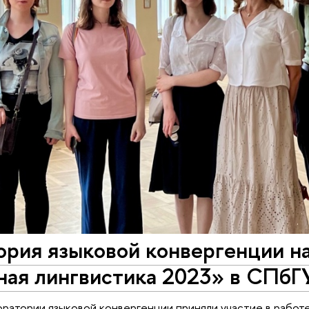
ория языковой конвергенции н
ная лингвистика 2023» в СПбГ
ратории языковой конвергенции приняли участие в работ