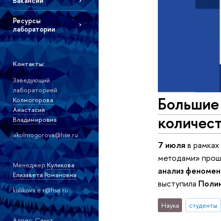
Вакансии
Ресурсы
лаборатории
Контакты:
Заведующий
лабораторией
Большие 
Колмогорова
Анастасия
количес
Владимировна
akolmogorova@hse.ru
7 июля
в рамках
методами» прош
Менеджер
Куликова
анализ феномен
Елизавета Романовна
выступила
Поли
kulikova.e.r@hse.ru
Наука
студенты
Адрес: Санкт-