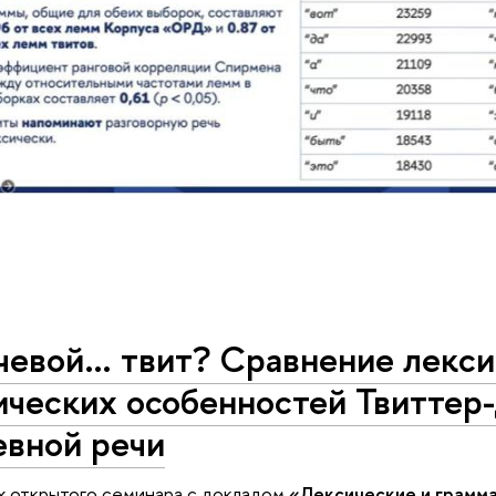
чевой… твит? Сравнение лекси
ческих особенностей Твиттер-
евной речи
х открытого семинара с докладом
«Лексические и грамм