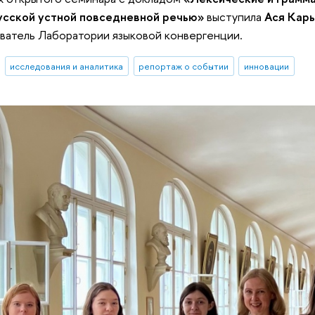
русской устной повседневной речью»
выступила
Ася Кар
ватель Лаборатории языковой конвергенции.
исследования и аналитика
репортаж о событии
инновации