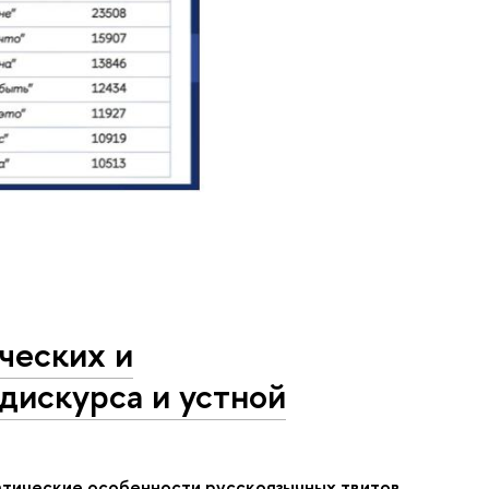
ческих и
дискурса и устной
атические особенности русскоязычных твитов