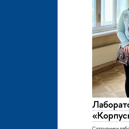
Лаборат
«Корпус
Сотрудники лабо