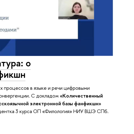
тура: о
нфикшн
ых процессов в языке и речи цифровыми
онвергенции. С докладом
«Количественный
сскоязычной электронной базы фанфикшн»
удентка 3 курса ОП «Филология» НИУ ВШЭ СПб.