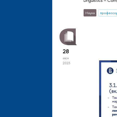
Linguistics – Co
Наука
профессо
28
июн
2023