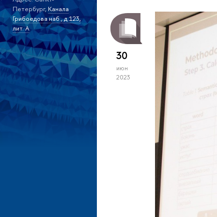
Петербург,
Канала
Грибоедова наб., д.123,
лит. А
30
июн
2023