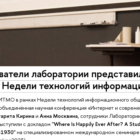
ватели лаборатории представи
х Недели технологий информац
ИТМО в рамках Недели технологий информационного общес
бъединённая научная конференция «Интернет и современ
арита Кирина
и
Анна Москвина
, сотрудники Лаборатории
выступили с докладом
"Where Is Happily Ever After? A Stud
-1930"
на специализированном международном семинаре «