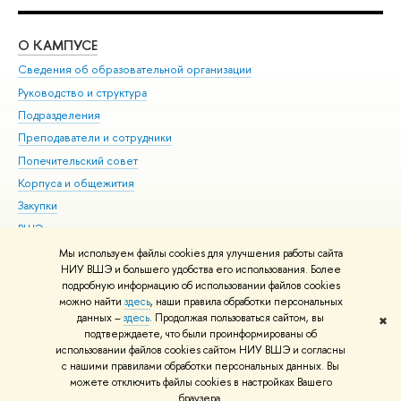
О КАМПУСЕ
ОБ
Сведения об образовательной организации
Мер
Руководство и структура
Мер
Подразделения
Дов
Преподаватели и сотрудники
Ол
Попечительский совет
При
Корпуса и общежития
При
Закупки
Ди
ВШЭ для студентов с ограниченными возможностями
До
здоровья и инвалидностью
Ас
Мы используем файлы cookies для улучшения работы сайта
Версия для слабовидящих
НИУ ВШЭ и большего удобства его использования. Более
Обр
подробную информацию об использовании файлов cookies
Единая платежная страница
можно найти
здесь
, наши правила обработки персональных
данных –
здесь
. Продолжая пользоваться сайтом, вы
✖
Редактору
подтверждаете, что были проинформированы об
© НИУ ВШЭ 1993–2026
Адреса и контакты
Условия использования
использовании файлов cookies сайтом НИУ ВШЭ и согласны
с нашими правилами обработки персональных данных. Вы
материалов
Политика конфиденциальности
Карта сайта
можете отключить файлы cookies в настройках Вашего
Шрифты HSE Sans и HSE Slab разработаны в
Школе дизайна НИУ ВШЭ
браузера.