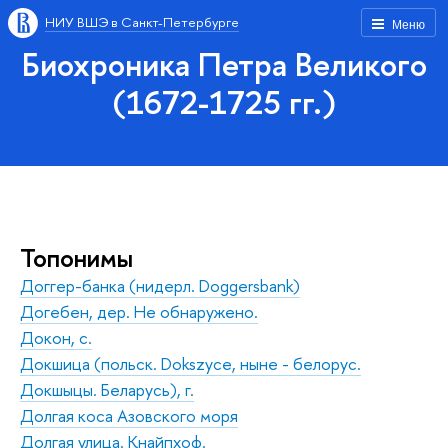
НИУ ВШЭ в Санкт-Петербурге
Меню
Биохроника Петра Великого
(1672-1725 гг.)
Топонимы
Доггер-банка (нидерл. Doggersbank)
Догебен, дер. Не обнаружено.
Докон, с.
Докшица (польск. Dokszyce, ныне - белорус.
Докшыцы. Беларусь), г.
Долгая коса Азовского моря
Долгая улица. Кнайпхоф.