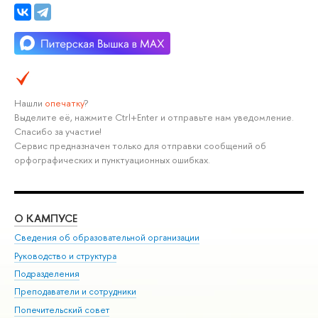
Нашли
опечатку
?
Выделите её, нажмите Ctrl+Enter и отправьте нам уведомление.
Спасибо за участие!
Сервис предназначен только для отправки сообщений об
орфографических и пунктуационных ошибках.
О КАМПУСЕ
ОБ
Сведения об образовательной организации
Мер
Руководство и структура
Мер
Подразделения
Дов
Преподаватели и сотрудники
Ол
Попечительский совет
При