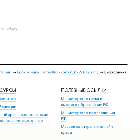
 ошибках.
стории
→
Биохроника Петра Великого (1672-1725 гг.)
→
Биохроника
ЕСУРСЫ
ПОЛЕЗНЫЕ ССЫЛКИ
блиотека
Министерство науки и
высшего образования РФ
бликации
Министерство просвещения
иный архив экономических
РФ
социологических данных
Массовые открытые онлайн-
курсы