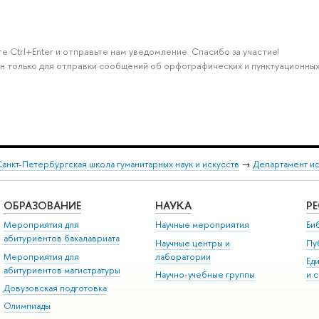
е Ctrl+Enter и отправьте нам уведомление. Спасибо за участие!
н только для отправки сообщений об орфографических и пунктуационных
анкт-Петербургская школа гуманитарных наук и искусств
→
Департамент и
ОБРАЗОВАНИЕ
НАУКА
Р
Мероприятия для
Научные мероприятия
Би
абитуриентов бакалавриата
Научные центры и
Пу
Мероприятия для
лаборатории
Ед
абитуриентов магистратуры
Научно-учебные группы
и 
Довузовская подготовка
Олимпиады