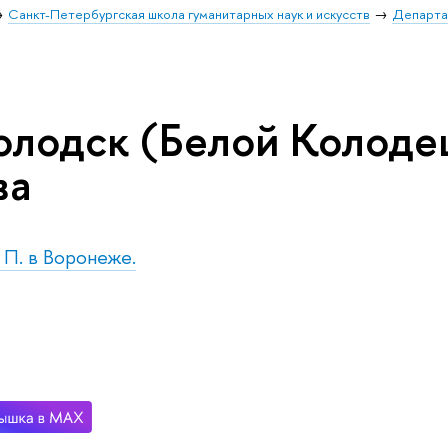
Санкт-Петербургская школа гуманитарных наук и искусств
Департа
олодск (Белой Колоде
ва
. П. в Воронеже.