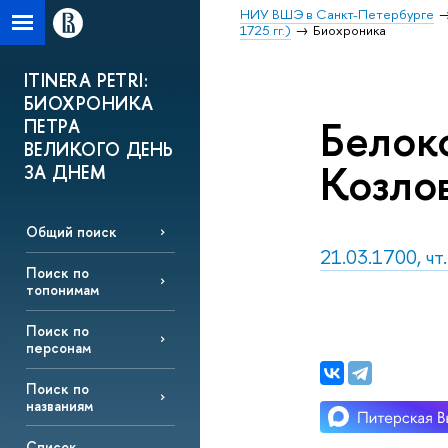
НИУ ВШЭ в Санкт-Петербурге
1725 гг.)
Биохроника
ITINERA PETRI:
БИОХРОНИКА
Белок
ПЕТРА
ВЕЛИКОГО ДЕНЬ
Козло
ЗА ДНЕМ
Общий поиск
21.03.1700, чт
Поиск по
топонимам
Поиск по
персонам
Поиск по
названиям
Список