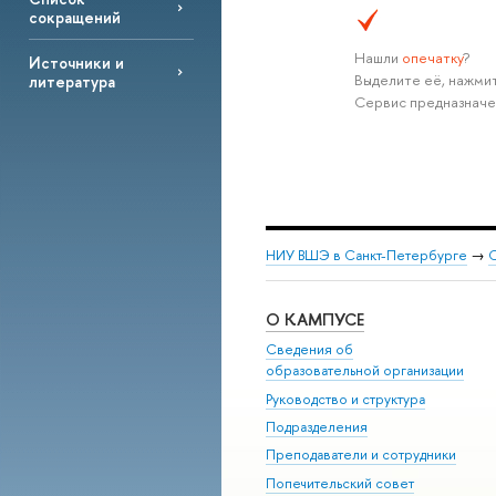
сокращений
Нашли
опечатку
?
Источники и
Выделите её, нажмит
литература
Сервис предназначе
НИУ ВШЭ в Санкт-Петербурге
→
С
О КАМПУСЕ
Сведения об
образовательной организации
Руководство и структура
Подразделения
Преподаватели и сотрудники
Попечительский совет