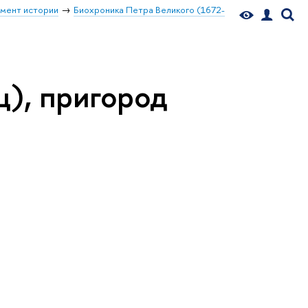
мент истории
Биохроника Петра Великого (1672-
ц), пригород