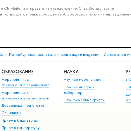
е Ctrl+Enter и отправьте нам уведомление. Спасибо за участие!
н только для отправки сообщений об орфографических и пунктуационных
анкт-Петербургская школа гуманитарных наук и искусств
→
Департамент и
ОБРАЗОВАНИЕ
НАУКА
Р
Мероприятия для
Научные мероприятия
Би
абитуриентов бакалавриата
Научные центры и
Пу
Мероприятия для
лаборатории
Ед
абитуриентов магистратуры
Научно-учебные группы
и 
Довузовская подготовка
Олимпиады
Прием в бакалавриат
Прием в магистратуру