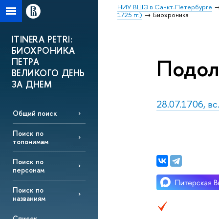
НИУ ВШЭ в Санкт-Петербурге
1725 гг.)
Биохроника
ITINERA PETRI:
БИОХРОНИКА
Подол
ПЕТРА
ВЕЛИКОГО ДЕНЬ
ЗА ДНЕМ
28.07.1706, вс
Общий поиск
Поиск по
топонимам
Поиск по
персонам
Поиск по
названиям
Список