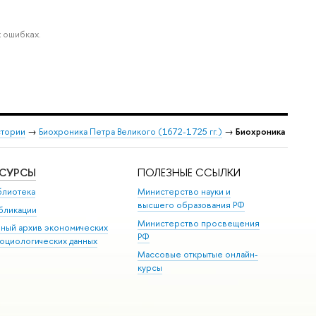
 ошибках.
стории
→
Биохроника Петра Великого (1672-1725 гг.)
→
Биохроника
ЕСУРСЫ
ПОЛЕЗНЫЕ ССЫЛКИ
блиотека
Министерство науки и
высшего образования РФ
бликации
Министерство просвещения
иный архив экономических
РФ
социологических данных
Массовые открытые онлайн-
курсы