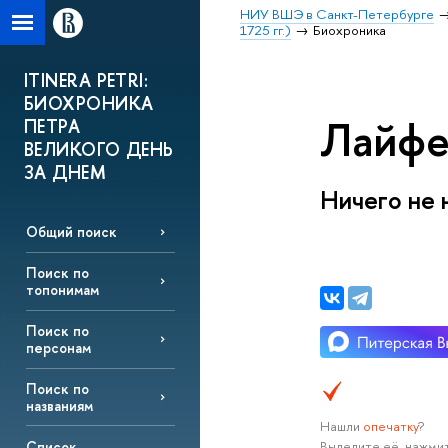
НИУ ВШЭ в Санкт-Петербурге
1725 гг.)
Биохроника
ITINERA PETRI:
БИОХРОНИКА
Лайфер
ПЕТРА
ВЕЛИКОГО ДЕНЬ
ЗА ДНЕМ
Ничего не 
Общий поиск
Поиск по
топонимам
Поиск по
персонам
Поиск по
названиям
Нашли
опечатку
?
Выделите её, нажмит
Список