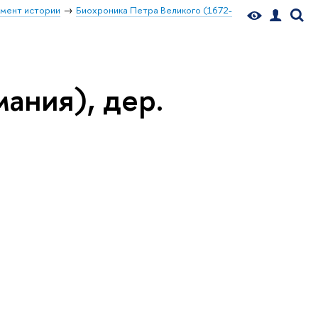
мент истории
Биохроника Петра Великого (1672-
мания), дер.