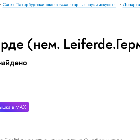
Санкт-Петербургская школа гуманитарных наук и искусств
Департа
де (нем. Leiferde.Гер
найдено
е Ctrl+Enter и отправьте нам уведомление. Спасибо за участие!