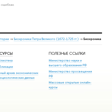
 ошибках.
стории
→
Биохроника Петра Великого (1672-1725 гг.)
→
Биохроника
ЕСУРСЫ
ПОЛЕЗНЫЕ ССЫЛКИ
блиотека
Министерство науки и
высшего образования РФ
бликации
Министерство просвещения
иный архив экономических
РФ
социологических данных
Массовые открытые онлайн-
курсы