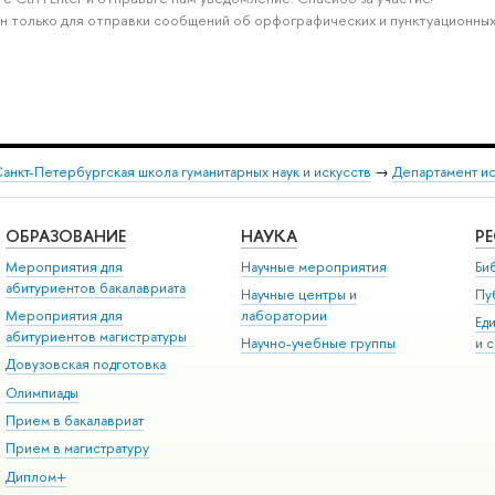
н только для отправки сообщений об орфографических и пунктуационных
анкт-Петербургская школа гуманитарных наук и искусств
→
Департамент и
ОБРАЗОВАНИЕ
НАУКА
Р
Мероприятия для
Научные мероприятия
Би
абитуриентов бакалавриата
Научные центры и
Пу
Мероприятия для
лаборатории
Ед
абитуриентов магистратуры
Научно-учебные группы
и 
Довузовская подготовка
Олимпиады
Прием в бакалавриат
Прием в магистратуру
Диплом+