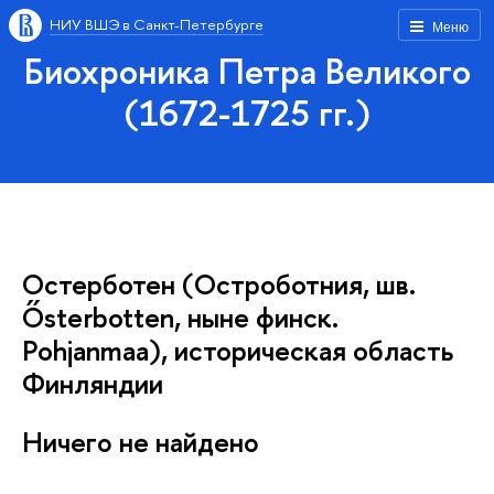
НИУ ВШЭ в Санкт-Петербурге
Меню
Биохроника Петра Великого
(1672-1725 гг.)
Остерботен (Остроботния, шв.
Ősterbotten, ныне финск.
Pohjanmaa), историческая область
Финляндии
Ничего не найдено