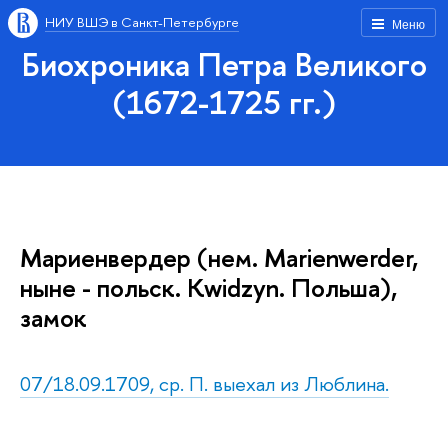
НИУ ВШЭ в Санкт-Петербурге
Меню
Биохроника Петра Великого
(1672-1725 гг.)
Мариенвердер (нем. Marienwerder,
ныне - польск. Kwidzyn. Польша),
замок
07/18.09.1709, ср. П. выехал из Люблина.