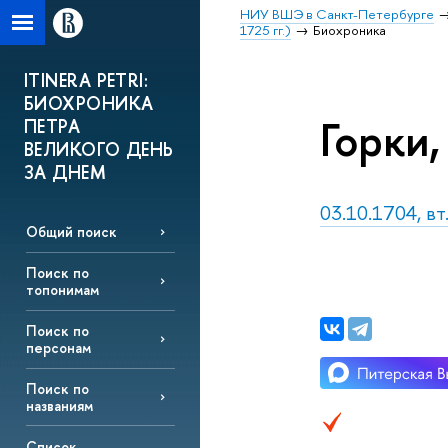
НИУ ВШЭ в Санкт-Петербурге
1725 гг.)
Биохроника
ITINERA PETRI:
БИОХРОНИКА
Горки,
ПЕТРА
ВЕЛИКОГО ДЕНЬ
ЗА ДНЕМ
03.10.1704, вт
Общий поиск
Поиск по
топонимам
Поиск по
персонам
Поиск по
названиям
Список