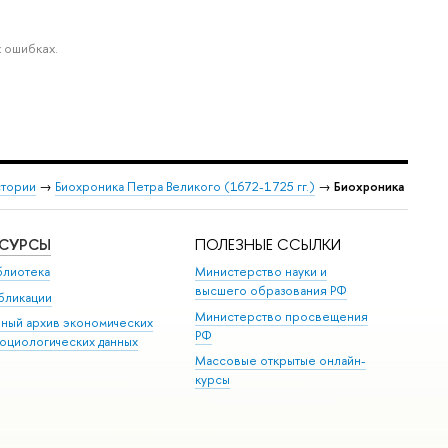
 ошибках.
стории
→
Биохроника Петра Великого (1672-1725 гг.)
→
Биохроника
ЕСУРСЫ
ПОЛЕЗНЫЕ ССЫЛКИ
блиотека
Министерство науки и
высшего образования РФ
бликации
Министерство просвещения
иный архив экономических
РФ
социологических данных
Массовые открытые онлайн-
курсы