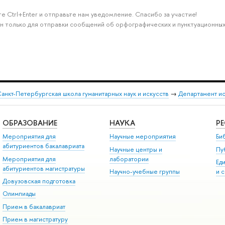
е Ctrl+Enter и отправьте нам уведомление. Спасибо за участие!
н только для отправки сообщений об орфографических и пунктуационных
анкт-Петербургская школа гуманитарных наук и искусств
→
Департамент и
ОБРАЗОВАНИЕ
НАУКА
Р
Мероприятия для
Научные мероприятия
Би
абитуриентов бакалавриата
Научные центры и
Пу
Мероприятия для
лаборатории
Ед
абитуриентов магистратуры
Научно-учебные группы
и 
Довузовская подготовка
Олимпиады
Прием в бакалавриат
Прием в магистратуру