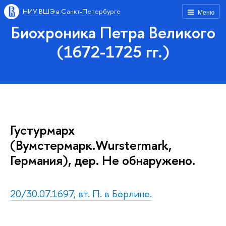
НИУ ВШЭ в Санкт-Петербурге
Меню
Биохроника Петра Великого
(1672-1725 гг.)
Густурмарх
(Вумстермарк.Wurstermark,
Германия), дер. Не обнаружено.
20/30.07.1697, вт. П. в Берлине.