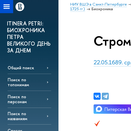
НИУ ВШЭ в Санкт-Петербурге
1725 гг.)
Биохроника
ITINERA PETRI:
БИОХРОНИКА
Стром
ПЕТРА
ВЕЛИКОГО ДЕНЬ
ЗА ДНЕМ
22.05.1689. с
Общий поиск
Поиск по
топонимам
Поиск по
персонам
Поиск по
названиям
Список