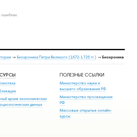
 ошибках.
стории
→
Биохроника Петра Великого (1672-1725 гг.)
→
Биохроника
ЕСУРСЫ
ПОЛЕЗНЫЕ ССЫЛКИ
блиотека
Министерство науки и
высшего образования РФ
бликации
Министерство просвещения
иный архив экономических
РФ
социологических данных
Массовые открытые онлайн-
курсы