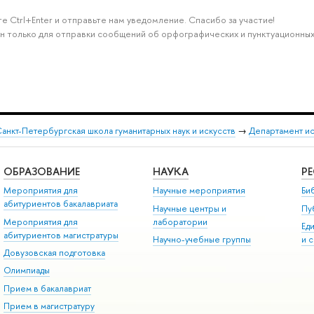
е Ctrl+Enter и отправьте нам уведомление. Спасибо за участие!
н только для отправки сообщений об орфографических и пунктуационных
анкт-Петербургская школа гуманитарных наук и искусств
→
Департамент и
ОБРАЗОВАНИЕ
НАУКА
Р
Мероприятия для
Научные мероприятия
Би
абитуриентов бакалавриата
Научные центры и
Пу
Мероприятия для
лаборатории
Ед
абитуриентов магистратуры
Научно-учебные группы
и 
Довузовская подготовка
Олимпиады
Прием в бакалавриат
Прием в магистратуру