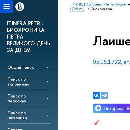
НИУ ВШЭ в Санкт-Петербурге
1725 гг.)
Биохроника
ITINERA PETRI:
БИОХРОНИКА
Лаише
ПЕТРА
ВЕЛИКОГО ДЕНЬ
ЗА ДНЕМ
05.06.1722, вт
Общий поиск
Поиск по
топонимам
Поиск по
персонам
Поиск по
названиям
Список