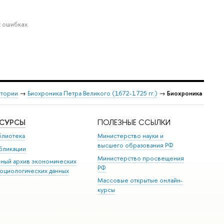
 ошибках.
стории
→
Биохроника Петра Великого (1672-1725 гг.)
→
Биохроника
ЕСУРСЫ
ПОЛЕЗНЫЕ ССЫЛКИ
блиотека
Министерство науки и
высшего образования РФ
бликации
Министерство просвещения
иный архив экономических
РФ
социологических данных
Массовые открытые онлайн-
курсы