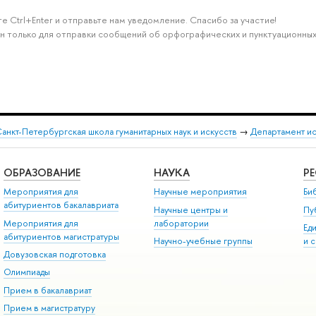
е Ctrl+Enter и отправьте нам уведомление. Спасибо за участие!
н только для отправки сообщений об орфографических и пунктуационных
анкт-Петербургская школа гуманитарных наук и искусств
→
Департамент и
ОБРАЗОВАНИЕ
НАУКА
Р
Мероприятия для
Научные мероприятия
Би
абитуриентов бакалавриата
Научные центры и
Пу
Мероприятия для
лаборатории
Ед
абитуриентов магистратуры
Научно-учебные группы
и 
Довузовская подготовка
Олимпиады
Прием в бакалавриат
Прием в магистратуру