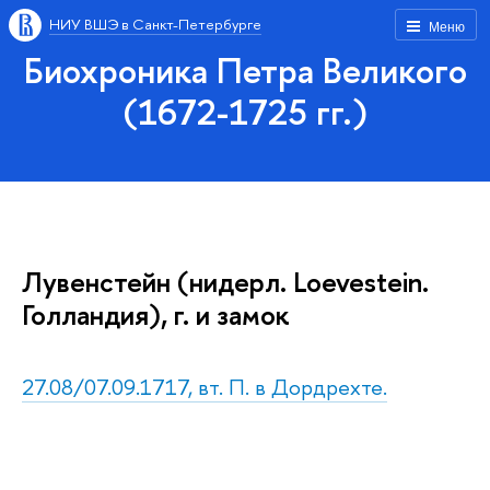
НИУ ВШЭ в Санкт-Петербурге
Меню
Биохроника Петра Великого
(1672-1725 гг.)
Лувенстейн (нидерл. Loevestein.
Голландия), г. и замок
27.08/07.09.1717, вт. П. в Дордрехте.