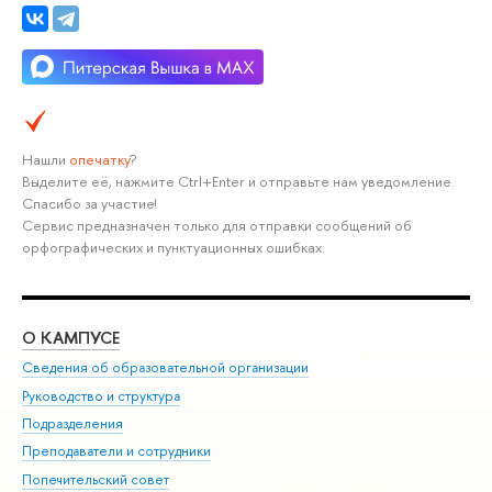
Нашли
опечатку
?
Выделите её, нажмите Ctrl+Enter и отправьте нам уведомление.
Спасибо за участие!
Сервис предназначен только для отправки сообщений об
орфографических и пунктуационных ошибках.
О КАМПУСЕ
ОБ
Сведения об образовательной организации
Мер
Руководство и структура
Мер
Подразделения
Дов
Преподаватели и сотрудники
Ол
Попечительский совет
При