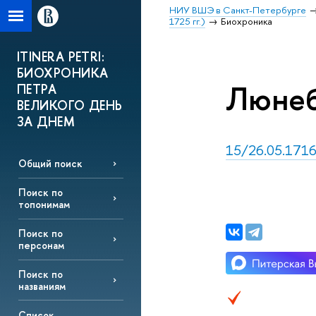
НИУ ВШЭ в Санкт-Петербурге
1725 гг.)
Биохроника
ITINERA PETRI:
БИОХРОНИКА
Люнебу
ПЕТРА
ВЕЛИКОГО ДЕНЬ
ЗА ДНЕМ
15/26.05.1716
Общий поиск
Поиск по
топонимам
Поиск по
персонам
Поиск по
названиям
Список