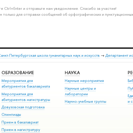
е Ctrl+Enter и отправьте нам уведомление. Спасибо за участие!
н только для отправки сообщений об орфографических и пунктуационных
анкт-Петербургская школа гуманитарных наук и искусств
→
Департамент и
ОБРАЗОВАНИЕ
НАУКА
Р
Мероприятия для
Научные мероприятия
Би
абитуриентов бакалавриата
Научные центры и
Пу
Мероприятия для
лаборатории
Ед
абитуриентов магистратуры
Научно-учебные группы
и 
Довузовская подготовка
Олимпиады
Прием в бакалавриат
Прием в магистратуру