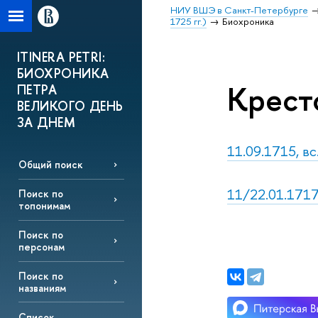
НИУ ВШЭ в Санкт-Петербурге
1725 гг.)
Биохроника
ITINERA PETRI:
БИОХРОНИКА
Крест
ПЕТРА
ВЕЛИКОГО ДЕНЬ
ЗА ДНЕМ
11.09.1715, вс
Общий поиск
11/22.01.1717,
Поиск по
топонимам
Поиск по
персонам
Поиск по
названиям
Список