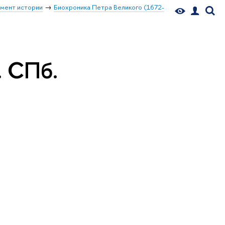
мент истории
Биохроника Петра Великого (1672-
. СПб.