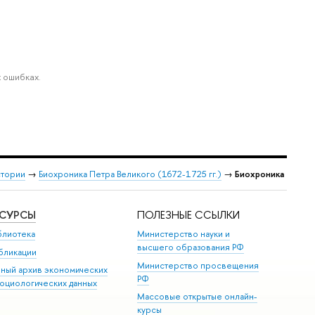
 ошибках.
стории
→
Биохроника Петра Великого (1672-1725 гг.)
→
Биохроника
ЕСУРСЫ
ПОЛЕЗНЫЕ ССЫЛКИ
блиотека
Министерство науки и
высшего образования РФ
бликации
Министерство просвещения
иный архив экономических
РФ
социологических данных
Массовые открытые онлайн-
курсы