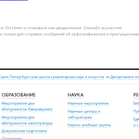
е Ctrl+Enter и отправьте нам уведомление. Спасибо за участие!
н только для отправки сообщений об орфографических и пунктуационных
анкт-Петербургская школа гуманитарных наук и искусств
→
Департамент и
ОБРАЗОВАНИЕ
НАУКА
Р
Мероприятия для
Научные мероприятия
Би
абитуриентов бакалавриата
Научные центры и
Пу
Мероприятия для
лаборатории
Ед
абитуриентов магистратуры
Научно-учебные группы
и 
Довузовская подготовка
Олимпиады