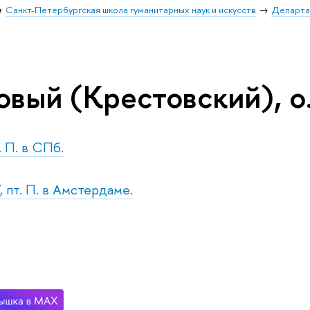
Санкт-Петербургская школа гуманитарных наук и искусств
Департа
овый (Крестовский), о
. П. в СПб.
 пт. П. в Амстердаме.