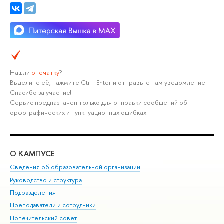
Нашли
опечатку
?
Выделите её, нажмите Ctrl+Enter и отправьте нам уведомление.
Спасибо за участие!
Сервис предназначен только для отправки сообщений об
орфографических и пунктуационных ошибках.
О КАМПУСЕ
ОБ
Сведения об образовательной организации
Мер
Руководство и структура
Мер
Подразделения
Дов
Преподаватели и сотрудники
Ол
Попечительский совет
При